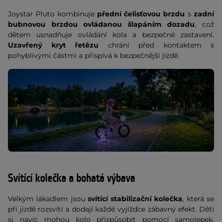
Joystar Pluto kombinuje
přední čelisťovou brzdu
s
zadní
bubnovou brzdou ovládanou šlapáním dozadu
, což
dětem usnadňuje ovládání kola a bezpečné zastavení.
Uzavřený kryt řetězu
chrání před kontaktem s
pohyblivými částmi a přispívá k bezpečnější jízdě.
Svítící kolečka a bohatá výbava
Velkým lákadlem jsou
svítící stabilizační kolečka
, která se
při jízdě rozsvítí a dodají každé vyjížďce zábavný efekt. Děti
si navíc mohou kolo přizpůsobit pomocí samolepek.