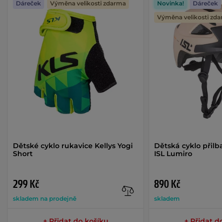
Dáreček
Výměna velikosti zdarma
Novinka!
Dáreček
Výměna velikosti zd
Dětské cyklo rukavice Kellys Yogi
Dětská cyklo přilb
Short
ISL Lumiro
299 Kč
890 Kč
skladem na prodejně
skladem
+ Přidat do košíku
+ Přidat d