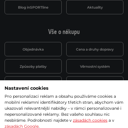
Blog inSPORTline
Aktuality
Vše o nákupu
Objednávka
Cena a druhy dopravy
Způsoby platby
Věrnostní systém
Montáž a servis
Reklamace a záruka
Nastavení cookies
Pro personalizaci reklam a obsahu používáme cookies a
Půjčovna
Kariéra
mobilní reklamní identifikátory třetích stran, abychom vám
obchodní podmínky
ukazovali relevantnější nabídky – v rámci personalizované i
nepersonalizované reklamy. Bez vašeho souhlasu nic
nesbíráme. Podrobnosti najdete v
zásadách cookies
a v
zásadách Google
.