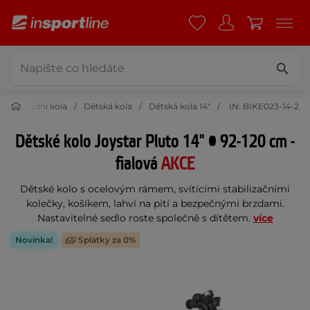
ka
Jízdní kola
Dětská kola
Dětská kola 14"
IN: BIKE023-14-2
Dětské kolo Joystar Pluto 14" • 92-120 cm -
fialová
AKCE
Dětské kolo s ocelovým rámem, svítícími stabilizačními
kolečky, košíkem, lahví na pití a bezpečnými brzdami.
Nastavitelné sedlo roste společně s dítětem.
více
Novinka!
Splátky za 0%