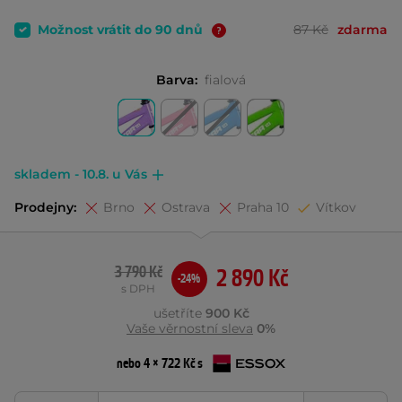
Možnost vrátit do 90 dnů
87 Kč
zdarma
Barva:
fialová
skladem - 10.8. u Vás
Prodejny:
Brno
Ostrava
Praha 10
Vítkov
3 790 Kč
2 890 Kč
-24%
s DPH
ušetříte
900 Kč
Vaše věrnostní sleva
0%
nebo 4 × 722 Kč s