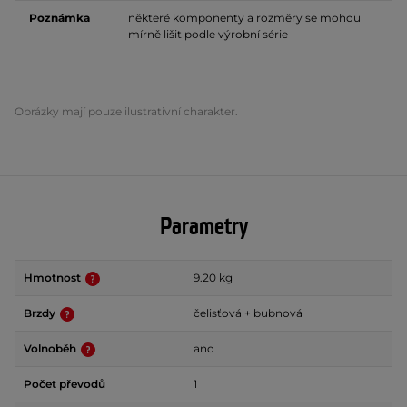
Poznámka
některé komponenty a rozměry se mohou
mírně lišit podle výrobní série
Obrázky mají pouze ilustrativní charakter.
Parametry
Hmotnost
9.20 kg
Brzdy
čelisťová + bubnová
Volnoběh
ano
Počet převodů
1