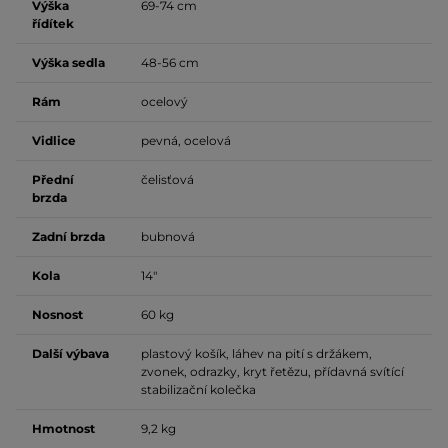
Výška
69-74 cm
řídítek
Výška sedla
48-56 cm
Rám
ocelový
Vidlice
pevná, ocelová
Přední
čelisťová
brzda
Zadní brzda
bubnová
Kola
14"
Nosnost
60 kg
Další výbava
plastový košík, láhev na pití s držákem,
zvonek, odrazky, kryt řetězu, přídavná svítící
stabilizační kolečka
Hmotnost
9,2 kg