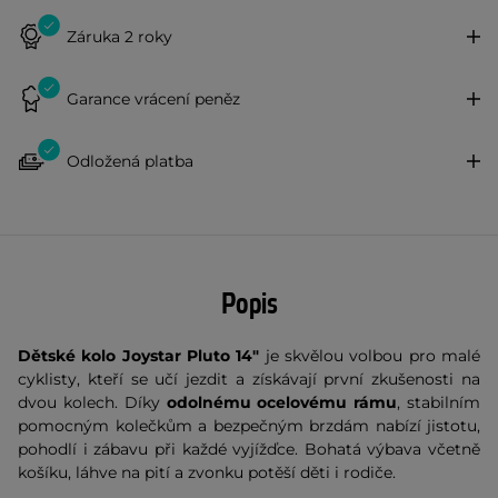
Záruka 2 roky
Garance vrácení peněz
Odložená platba
Popis
Dětské kolo Joystar Pluto 14"
je skvělou volbou pro malé
cyklisty, kteří se učí jezdit a získávají první zkušenosti na
dvou kolech. Díky
odolnému ocelovému rámu
, stabilním
pomocným kolečkům a bezpečným brzdám nabízí jistotu,
pohodlí i zábavu při každé vyjížďce. Bohatá výbava včetně
košíku, láhve na pití a zvonku potěší děti i rodiče.