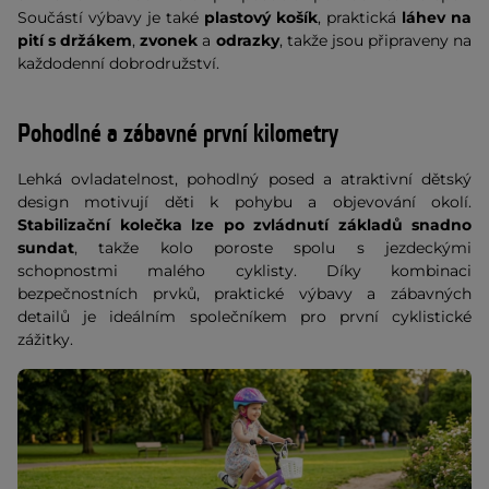
Součástí výbavy je také
plastový košík
, praktická
láhev na
pití s držákem
,
zvonek
a
odrazky
, takže jsou připraveny na
každodenní dobrodružství.
Pohodlné a zábavné první kilometry
Lehká ovladatelnost, pohodlný posed a atraktivní dětský
design motivují děti k pohybu a objevování okolí.
Stabilizační kolečka lze po zvládnutí základů snadno
sundat
, takže kolo poroste spolu s jezdeckými
schopnostmi malého cyklisty. Díky kombinaci
bezpečnostních prvků, praktické výbavy a zábavných
detailů je ideálním společníkem pro první cyklistické
zážitky.