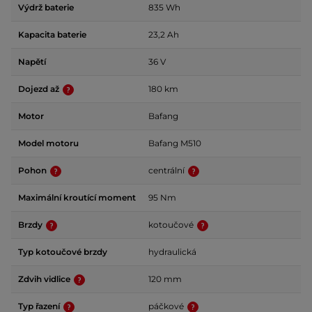
Výdrž baterie
835 Wh
Kapacita baterie
23,2 Ah
Napětí
36 V
Dojezd až
180 km
Motor
Bafang
Model motoru
Bafang M510
Pohon
centrální
Maximální kroutící moment
95 Nm
Brzdy
kotoučové
Typ kotoučové brzdy
hydraulická
Zdvih vidlice
120 mm
Typ řazení
páčkové