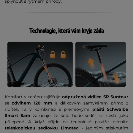
splynout s rytmem přírody.
Technologie, která vám kryje záda
Komfort v terénu zajišťuje
odpružená vidlice SR Suntour
se
zdvihem 120 mm
a dálkovým zamykáním přímo z
řídítek. Ta v kombinaci s prémiovými
plášti Schwalbe
Smart Sam
zaručuje, že kolo bude sedět na cestě jako
přilepené. A když přijde na technické pasáže, oceníte
teleskopickou sedlovku Limotec
- jediným stisknutím