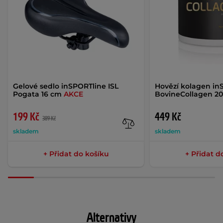
Gelové sedlo inSPORTline ISL
Hovězí kolagen in
Pogata 16 cm
AKCE
BovineCollagen 20
199 Kč
449 Kč
389 Kč
skladem
skladem
+ Přidat do košíku
+ Přidat d
Alternativy