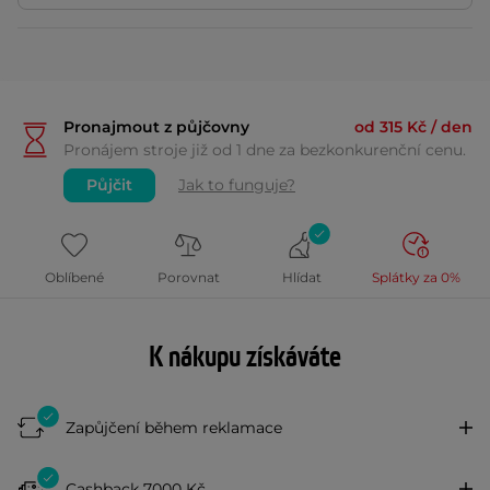
Pronajmout z půjčovny
od 315 Kč / den
Pronájem stroje již od 1 dne za bezkonkurenční cenu.
Půjčit
Jak to funguje?
Oblíbené
Porovnat
Hlídat
Splátky za 0%
K nákupu získáváte
Zapůjčení během reklamace
Cashback 7000 Kč