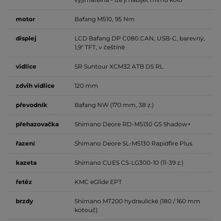
motor
Bafang M510, 95 Nm
displej
LCD Bafang DP C080.CAN, USB-C, barevný,
1,9" TFT, v češtině
vidlice
SR Suntour XCM32 ATB DS RL
zdvih vidlice
120 mm
převodník
Bafang NW (170 mm, 38 z.)
přehazovačka
Shimano Deore RD-M5130 GS Shadow+
řazení
Shimano Deore SL-M5130 Rapidfire Plus
kazeta
Shimano CUES CS-LG300-10 (11-39 z.)
řetěz
KMC eGlide EPT
brzdy
Shimano MT200 hydraulické (180 / 160 mm
kotouč)