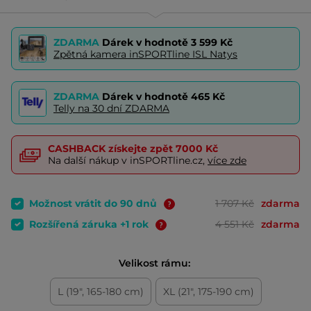
ZDARMA
Dárek v hodnotě
3 599 Kč
Zpětná kamera inSPORTline ISL Natys
ZDARMA
Dárek v hodnotě
465 Kč
Telly na 30 dní ZDARMA
CASHBACK
získejte zpět
7000 Kč
Na další nákup v inSPORTline.cz,
více zde
Možnost vrátit do 90 dnů
1 707 Kč
zdarma
Rozšířená záruka +1 rok
4 551 Kč
zdarma
Velikost rámu:
L (19", 165-180 cm)
XL (21", 175-190 cm)