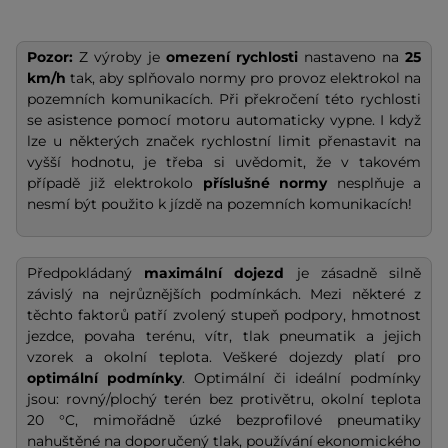
Pozor:
Z výroby je
omezení rychlosti
nastaveno na
25
km/h
tak, aby splňovalo normy pro provoz elektrokol na
pozemních komunikacích. Při překročení této rychlosti
se asistence pomocí motoru automaticky vypne. I když
lze u některých značek rychlostní limit přenastavit na
vyšší hodnotu, je třeba si uvědomit, že v takovém
případě již elektrokolo
příslušné normy
nesplňuje a
nesmí být použito k jízdě na pozemních komunikacích!
Předpokládaný
maximální dojezd
je zásadně silně
závislý na nejrůznějších podmínkách. Mezi některé z
těchto faktorů patří zvolený stupeň podpory, hmotnost
jezdce, povaha terénu, vítr, tlak pneumatik a jejich
vzorek a okolní teplota. Veškeré dojezdy platí pro
optimální podmínky
. Optimální či ideální podmínky
jsou: rovný/plochý terén bez protivětru, okolní teplota
20 °C, mimořádně úzké bezprofilové pneumatiky
nahuštěné na doporučený tlak, používání ekonomického