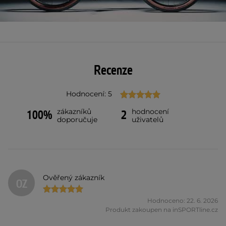
Recenze
Hodnocení: 5
zákazníků
hodnocení
100%
2
doporučuje
uživatelů
Ověřený zákazník
OZ
Hodnoceno: 22. 6. 2026
Produkt zakoupen na inSPORTline.cz