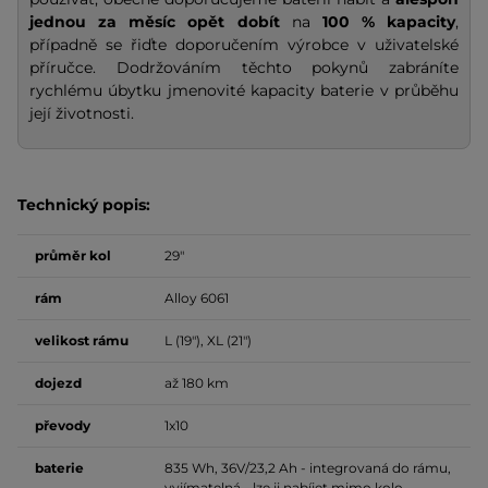
jednou za měsíc opět dobít
na
100 % kapacity
,
případně se řiďte doporučením výrobce v uživatelské
příručce. Dodržováním těchto pokynů zabráníte
rychlému úbytku jmenovité kapacity baterie v průběhu
její životnosti.
Technický popis:
průměr kol
29"
rám
Alloy 6061
velikost rámu
L (19"), XL (21")
dojezd
až 180 km
převody
1x10
baterie
835 Wh, 36V/23,2 Ah - integrovaná do rámu,
vyjímatelná - lze ji nabíjet mimo kolo