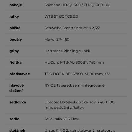
náboje
Shimano HB-QC300 / FH-QC300-HM
ráfky
WTB ST i30 TCS 2.0
pláště
Schwalbe Smart Sam 29" x 2,35"
pedály
Marwi SP-460
gripy
Herrmans Rib Single Lock
řídítka
HL Corp MTB-AL-300BT, 740 mm
představec
TDS-D601A-8FOV/ISO-M, 80 mm, +3°
hlavové
RY OE Tapered, semi-integrované
složení
sedlovka
Limotec B3 teleskopická, zdvih 40 + 100
mm, ovládání z řídítek
sedlo
Selle Italia ST 5 Flow
stojánek
Ursus KING 2, nainstalovaný na otvory s