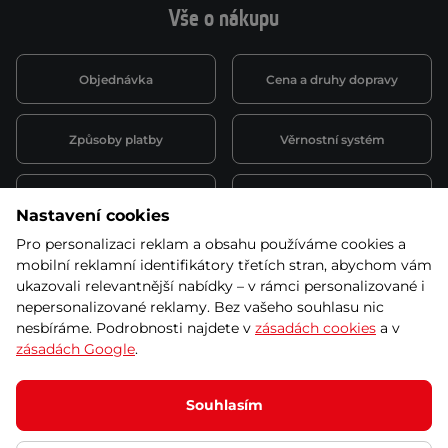
Vše o nákupu
Objednávka
Cena a druhy dopravy
Způsoby platby
Věrnostní systém
Montáž a servis
Reklamace a záruka
Nastavení cookies
Pro personalizaci reklam a obsahu používáme cookies a
Půjčovna
Kariéra
mobilní reklamní identifikátory třetích stran, abychom vám
obchodní podmínky
ukazovali relevantnější nabídky – v rámci personalizované i
nepersonalizované reklamy. Bez vašeho souhlasu nic
nesbíráme. Podrobnosti najdete v
zásadách cookies
a v
zásadách Google
.
© 2026 SEVEN SPORT s.r.o Všechna práva vyhrazena
Podle zákona o evidenci tržeb je prodávající povinen vystavit
Souhlasím
kupujícímu účtenku.
Zároveň je povinen zaevidovat přijatou tržbu u správce daně online; v