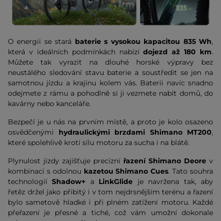
O energii se stará
baterie s vysokou kapacitou 835 Wh
,
která v ideálních podmínkách nabízí
dojezd až 180 km
.
Můžete tak vyrazit na dlouhé horské výpravy bez
neustálého sledování stavu baterie a soustředit se jen na
samotnou jízdu a krajinu kolem vás. Baterii navíc snadno
odejmete z rámu a pohodlně si ji vezmete nabít domů, do
kavárny nebo kanceláře.
Bezpečí je u nás na prvním místě, a proto je kolo osazeno
osvědčenými
hydraulickými brzdami Shimano MT200
,
které spolehlivě krotí sílu motoru za sucha i na blátě.
Plynulost jízdy zajišťuje precizní
řazení Shimano Deore
v
kombinaci s odolnou
kazetou Shimano Cues
. Tato souhra
technologií
Shadow+
a
LinkGlide
je navržena tak, aby
řetěz držel jako přibitý i v tom nejdrsnějším terénu a řazení
bylo sametově hladké i při plném zatížení motoru. Každé
přeřazení je přesné a tiché, což vám umožní dokonale