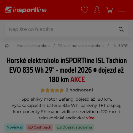
rokola
Horská elektrokola
Pánská horská elektrokola
IN: 30761
Horské elektrokolo inSPORTline ISL Tachion
EVO 835 Wh 29" - model 2026 • dojezd až
180 km
AKCE
2 hodnocení
Spolehlivý motor Bafang, dojezd až 180 km,
vysokokapacitní baterie 835 Wh, barevný TFT displej,
komponenty Shimano, vidlice se zdvihem 120 mm i
teleskopická sedlovka!
více
Novinka!
Cashback
Doprava zdarma