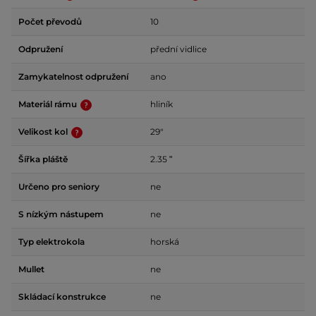
Počet převodů
10
Odpružení
přední vidlice
Zamykatelnost odpružení
ano
Materiál rámu
hliník
Velikost kol
29"
Šířka pláště
2.35 ʺ
Určeno pro seniory
ne
S nízkým nástupem
ne
Typ elektrokola
horská
Mullet
ne
Skládací konstrukce
ne