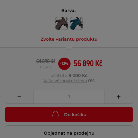
Barva:
Zvolte variantu produktu
64 890 Kč
56 890 Kč
-12%
s DPH
ušetříte
8 000 Kč
Vaše věrnostní sleva
0%
Do košíku
Objednat na prodejnu