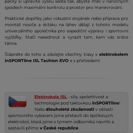
páčky si upravíte výšku sedla tak, abyste měli v náročných
sjezdech maximální kontrolu a prostor pro manévrování.
Praktické doplňky jako robustní stojánek nebo příprava pro
montáž nosiče a držáku na láhev dělají z tohoto modelu
univerzálního společníka pro expediční výpravy i sportovní
vyjížďky. Stačí nasednout a vyrazit tam, kam vás srdce
táhne.
Šlápněte do toho a zdolejte všechny trasy s
elektrokolem
inSPORTline ISL Tachion EVO
a s přehledem!
Elektrokola ISL
- síla, spolehlivost a
technologie pod taktovkou
inSPORTline
!
Naše
dlouholeté zkušenosti
v oblasti
sportovního vybavení jsme přetavili do špičkových
elektrokol, která jsme s týmem odborníků navrhli a
sestavili přímo
v České republice
.