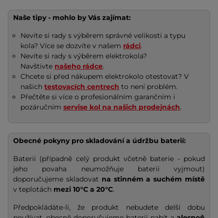
Naše tipy - mohlo by Vás zajímat:
Nevíte si rady s výběrem správné velikosti a typu
kola? Více se dozvíte v našem
rádci
.
Nevíte si rady s výběrem elektrokola?
Navštivte
našeho rádce
.
Chcete si před nákupem elektrokolo otestovat? V
našich
testovacích centrech
to není problém.
Přečtěte si více o profesionálním garančním i
pozáručním
servise kol na našich prodejnách
.
Obecné pokyny pro skladování a údržbu baterií:
Baterii (případně celý produkt včetně baterie - pokud
jeho povaha neumožňuje baterii vyjmout)
doporučujeme skladovat
na stinném a suchém místě
v teplotách
mezi 10°C a 20°C
.
Předpokládáte-li, že produkt nebudete delší dobu
používat, obecně doporučujeme baterii nabít a
alespoň