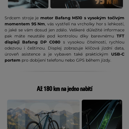
Srdcem stroje je
motor Bafang M510 s vysokým točivým
momentem 95 Nm
, vás vystřelí na vrcholky hor s lehkostí,
o jaké se vám dosud jen zdálo. Veškeré důležité informace
pak máte neustále pod kontrolou díky barevnému
TFT
displeji Bafang DP C080
s vysokou čitelností, rychlou
odezvou i češtinou. Displej zobrazuje klíčová jízdní data,
úroveň asistence a je vybaven také praktickým
USB-C
portem
pro dobíjení telefonu nebo GPS během jízdy.
Až 180 km na jedno nabití