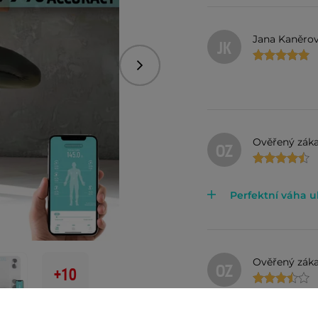
Jana Kaněro
JK
Následující
Ověřený záka
OZ
Perfektní váha u
Ověřený záka
OZ
+10
Displej je dobre v