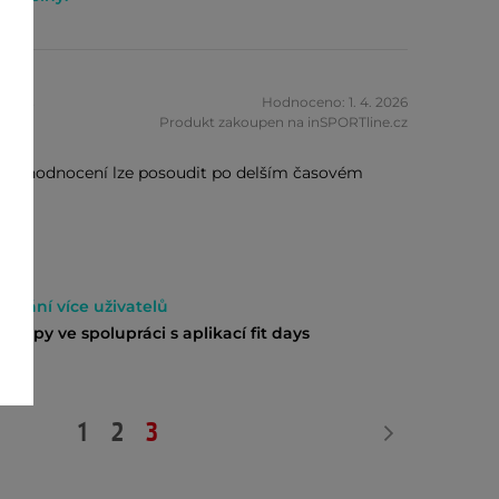
zník
Hodnoceno: 1. 4. 2026
Produkt zakoupen na inSPORTline.cz
další hodnocení lze posoudit po delším časovém
edování více uživatelů
stupy ve spolupráci s aplikací fit days
1
2
3