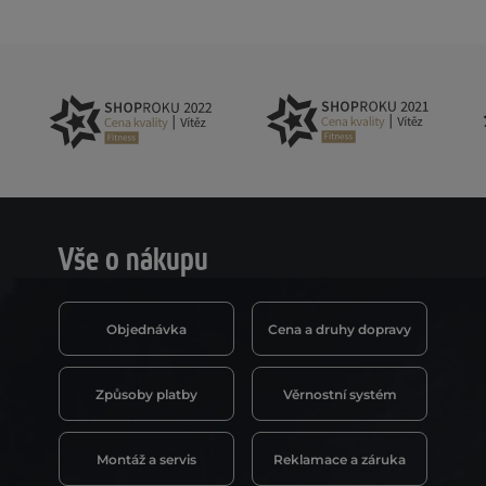
Vše o nákupu
Objednávka
Cena a druhy dopravy
Způsoby platby
Věrnostní systém
Montáž a servis
Reklamace a záruka