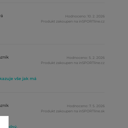
vá
Hodnoceno: 10. 2. 2026
Produkt zakoupen na inSPORTline.cz
zník
Hodnoceno: 5. 2. 2026
Produkt zakoupen na inSPORTline.cz
kazuje vše jak má
zník
Hodnoceno: 7. 5. 2026
Produkt zakoupen na inSPORTline.sk
iditeľný.