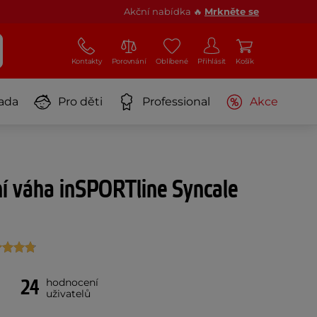
Akční nabídka 🔥
Mrkněte se
Kontakty
Porovnání
Oblíbené
Přihlásit
Košík
ada
Pro děti
Professional
Akce
í váha inSPORTline Syncale
24
hodnocení
uživatelů