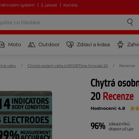
Věrnostní systém
2. jakost
Kariéra
Moto
Outdoor
Zdraví a krása
Zahr
tré váhy
Chytrá osobní váha inSPORTline Syncale 20
Recenze
Chytrá osobn
20
Recenze
Hodnocení: 4.8
96%
zákazníků
doporučuje