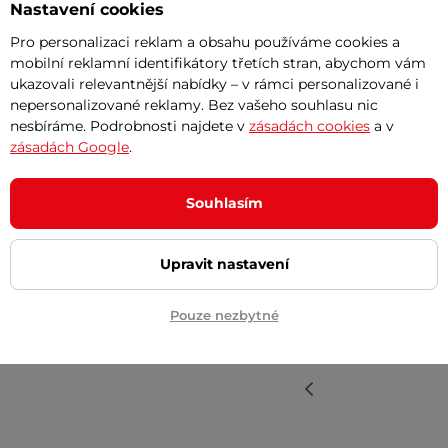
Nastavení cookies
Pro personalizaci reklam a obsahu používáme cookies a
mobilní reklamní identifikátory třetích stran, abychom vám
ukazovali relevantnější nabídky – v rámci personalizované i
Ověřený záka
OZ
nepersonalizované reklamy. Bez vašeho souhlasu nic
nesbíráme. Podrobnosti najdete v
zásadách cookies
a v
zásadách Google
.
Velmi příznivá cena, 
úseku používání.
Souhlasím
příznivá cena
design OK
Upravit nastavení
lze zařadit do sl
trochu nejasné vý
Pouze nezbytné