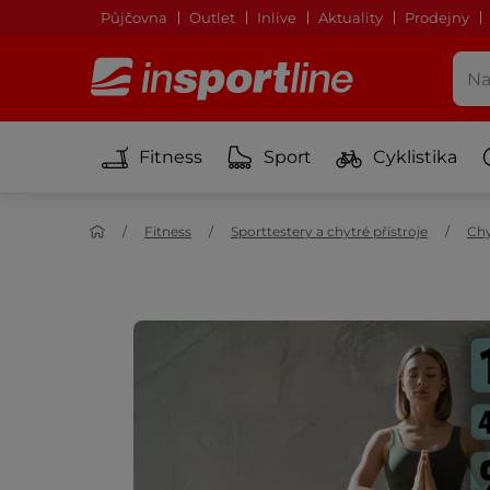
Půjčovna
Outlet
Inlive
Aktuality
Prodejny
Fitness
Sport
Cyklistika
Fitness
Sporttestery a chytré přístroje
Chy