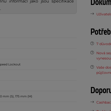
Dokume
nu informací
jako jsou specifikace
.
Uživatel
Potřeb
7 důvodů
Nová sez
vynesou 
Speed Lockout
Vaše do
půjčovn
Dopor
70 mm (S), 175 mm (M)
Cashback