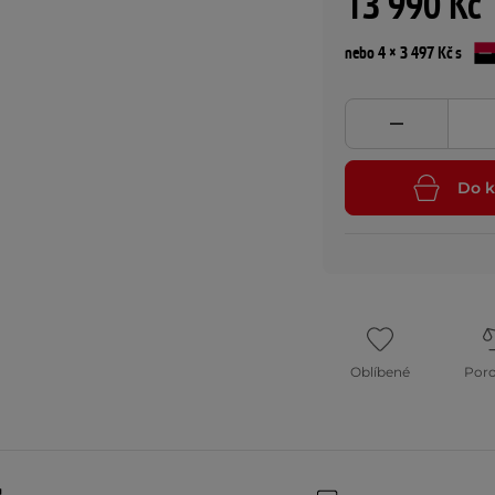
13 990 Kč
nebo 4 × 3 497 Kč s
Do k
Oblíbené
Por