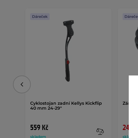
Dáreček
Dáreče
Předchozí
Cyklostojan zadní Kellys Kickflip
Zámek 
40 mm 24-29"
559 Kč
249 K
skladem
sklade