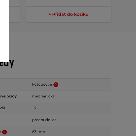
+ Přidat do košíku
etry
kotoučové
ové brzdy
mechanická
odů
27
přední vidlice
e
63 mm