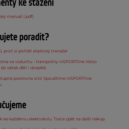
nty ke stažení
ský manuál (.pdf)
ujete poradit?
, proč si pořídit eliptický trenažér
óna ve vzduchu - trampolíny inSPORTline Irbiso
do oblak děti i dospělé
stupná posilovna snů! Spouštíme inSPORTline
u
učujeme
 ke každému elektrokolu. Tisíce zpět na další nákup.