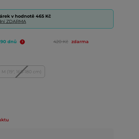
árek v hodnotě
465 Kč
0 dní ZDARMA
o 90 dnů
420 Kč
zdarma
M (19", 165-180 cm)
uktu