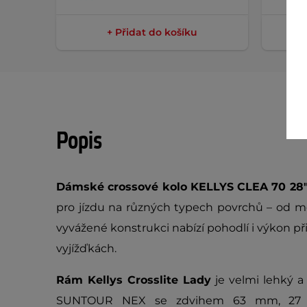
+ Přidat do košíku
Popis
Dámské crossové kolo KELLYS CLEA 70 28
pro jízdu na různých typech povrchů – od mě
vyvážené konstrukci nabízí pohodlí i výkon p
vyjížďkách.
Rám Kellys Crosslite Lady
je velmi lehký a
SUNTOUR NEX se zdvihem 63 mm, 27 pře