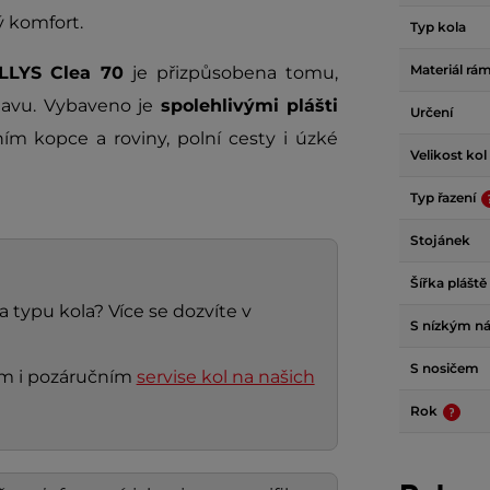
 komfort.
Typ kola
Materiál rá
LLYS Clea 70
je přizpůsobena tomu,
únavu. Vybaveno je
spolehlivými plášti
Určení
ním kopce a roviny, polní cesty i úzké
Velikost kol
Typ řazení
Stojánek
Šířka pláště
a typu kola? Více se dozvíte v
S nízkým n
S nosičem
ním i pozáručním
servise kol na našich
Rok