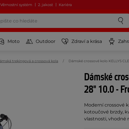
Věrnostní systém
2. jakost
Kariéra
Moto
Outdoor
Zdraví a krása
Zahr
ámská trekingová a crossová kola
Dámské crossové kolo KELLYS CLEA 
Dámské cros
28" 10.0 - Fr
Moderní crossové k
kotoučové brzdy, kv
vlastnosti, vhodné n