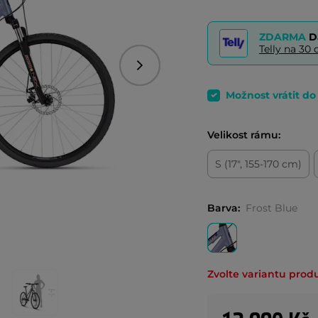
ZDARMA
D
Telly na 3
Následující
Možnost vrátit d
Velikost rámu:
S (17", 155-170 cm)
Barva:
Frost Blue
Zvolte variantu prod