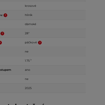
krosové
mu
hliník
dámské
28"
páčkové
ne
1.75 ʺ
ástupem
ano
ne
2025