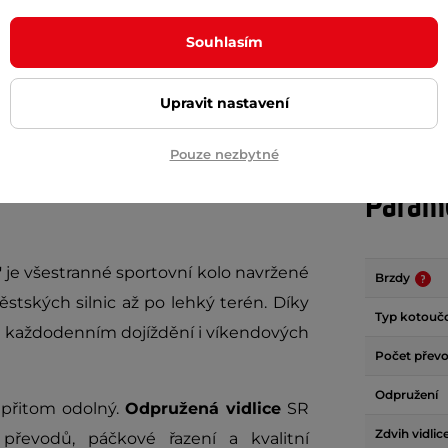
Souhlasím
+ Přidat do košíku
+ Přidat do košíku
Upravit nastavení
Pouze nezbytné
Param
"
je všestranné sportovní kolo navržené
Brzdy
stských silnic až po lehký terén. Díky
Typ kotouč
ři každodenním dojíždění i víkendových
Počet přev
Odpružení
 přitom odolný.
Odpružená vidlice
SR
Zdvih vidlic
vodů, páčkové řazení a kvalitní