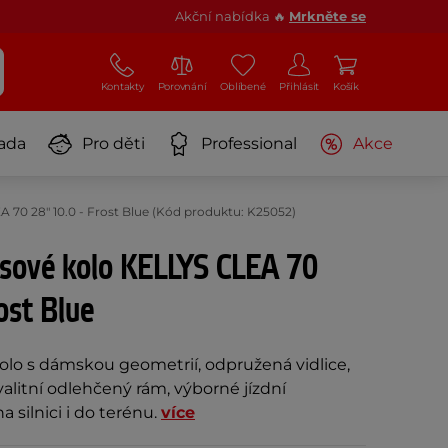
Akční nabídka 🔥
Mrkněte se
Kontakty
Porovnání
Oblíbené
Přihlásit
Košík
ada
Pro děti
Professional
Akce
70 28" 10.0 - Frost Blue (Kód produktu: K25052)
sové kolo KELLYS CLEA 70
ost Blue
olo s dámskou geometrií, odpružená vidlice,
alitní odlehčený rám, výborné jízdní
a silnici i do terénu.
více