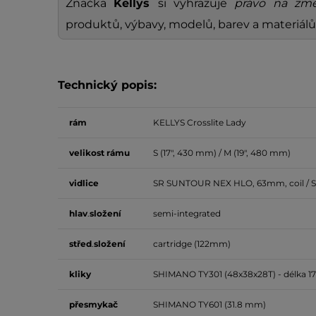
Značka
Kellys
si vyhrazuje
právo na změ
produktů, výbavy, modelů, barev a materiálů
Technický popis:
rám
KELLYS Crosslite Lady
velikost
rámu
S (17", 430 mm) / M (19", 480 mm)
vidlice
SR SUNTOUR NEX HLO, 63mm, coil / 
hlav
.
složení
semi-integrated
střed
.
složení
cartridge (122mm)
kliky
SHIMANO TY301 (48x38x28T) - délka 1
přesmykač
SHIMANO TY601 (31.8 mm)