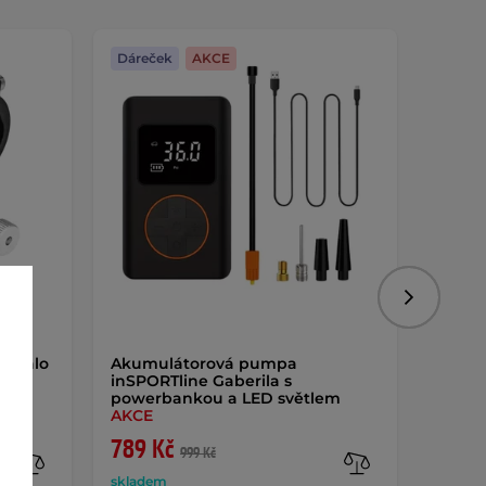
Dáreček
AKCE
Dáreč
Následujíc
 Igalo
Akumulátorová pumpa
Cyklo 
inSPORTline Gaberila s
powerbankou a LED světlem
AKCE
789 Kč
1 58
999 Kč
skladem
sklade