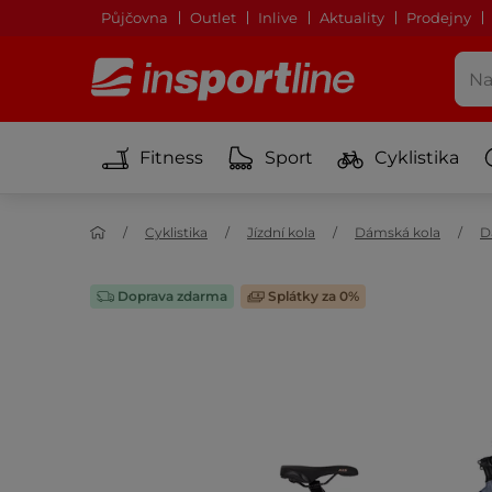
Půjčovna
Outlet
Inlive
Aktuality
Prodejny
Fitness
Sport
Cyklistika
Cyklistika
Jízdní kola
Dámská kola
D
Doprava zdarma
Splátky za 0%