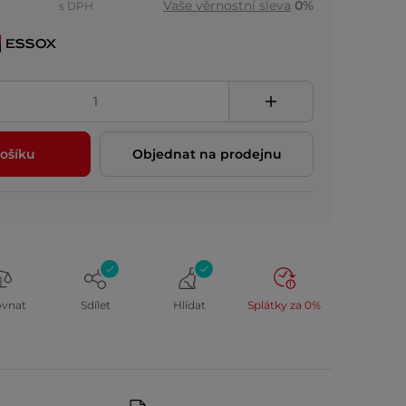
Vaše věrnostní sleva
0%
s DPH
ošíku
Objednat na prodejnu
ovnat
Sdílet
Hlídat
Splátky za 0%