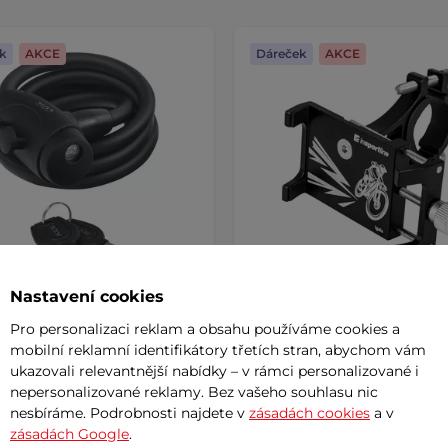
k
AKCE
Dáreček
AKCE
Nastavení cookies
Pro personalizaci reklam a obsahu používáme cookies a
Kellys Coil 180 cm
AKCE
Držák telefonu inSPORTline
mobilní reklamní identifikátory třetích stran, abychom vám
AKCE
ukazovali relevantnější nabídky – v rámci personalizované i
nepersonalizované reklamy. Bez vašeho souhlasu nic
č
179 Kč
nesbíráme. Podrobnosti najdete v
zásadách cookies
a v
289 Kč
199 Kč
zásadách Google
.
m
skladem