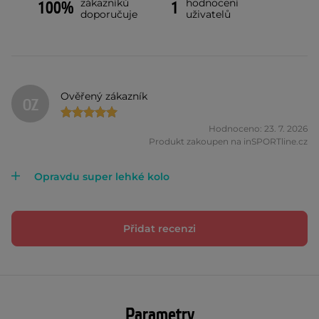
zákazníků
hodnocení
100%
1
doporučuje
uživatelů
Ověřený zákazník
OZ
Hodnoceno: 23. 7. 2026
Produkt zakoupen na inSPORTline.cz
Opravdu super lehké kolo
Přidat recenzi
Parametry