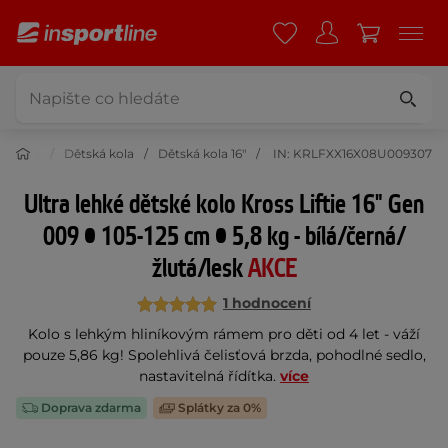
dní kola
Dětská kola
Dětská kola 16"
IN: KRLFXX16X08U009307
Ultra lehké dětské kolo Kross Liftie 16" Gen
009 • 105-125 cm • 5,8 kg - bílá/černá/
žlutá/lesk
AKCE
1 hodnocení
Kolo s lehkým hliníkovým rámem pro děti od 4 let - váží
pouze 5,86 kg! Spolehlivá čelisťová brzda, pohodlné sedlo,
nastavitelná řídítka.
více
Doprava zdarma
Splátky za 0%