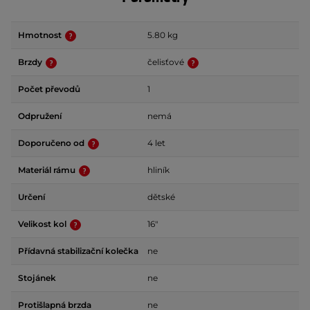
Hmotnost
5.80 kg
Brzdy
čelisťové
Počet převodů
1
Odpružení
nemá
Doporučeno od
4 let
Materiál rámu
hliník
Určení
dětské
Velikost kol
16"
Přídavná stabilizační kolečka
ne
Stojánek
ne
Protišlapná brzda
ne