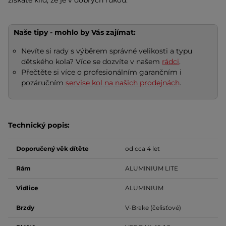
získáte klid, že je v dobrých rukou.
Naše tipy - mohlo by Vás zajímat:
Nevíte si rady s výběrem správné velikosti a typu
dětského kola? Více se dozvíte v našem
rádci
.
Přečtěte si více o profesionálním garančním i
pozáručním
servise kol na našich prodejnách
.
Technický popis:
Doporučený věk dítěte
od cca 4 let
Rám
ALUMINIUM LITE
Vidlice
ALUMINIUM
Brzdy
V-Brake (čelisťové)