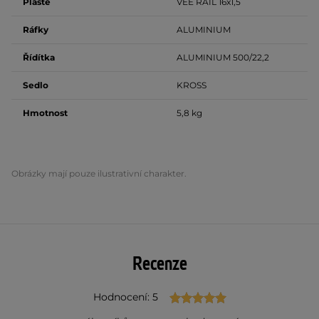
Pláště
VEE RAIL 16x1,5
Ráfky
ALUMINIUM
Řídítka
ALUMINIUM 500/22,2
Sedlo
KROSS
Hmotnost
5,8 kg
Obrázky mají pouze ilustrativní charakter.
Recenze
Hodnocení: 5