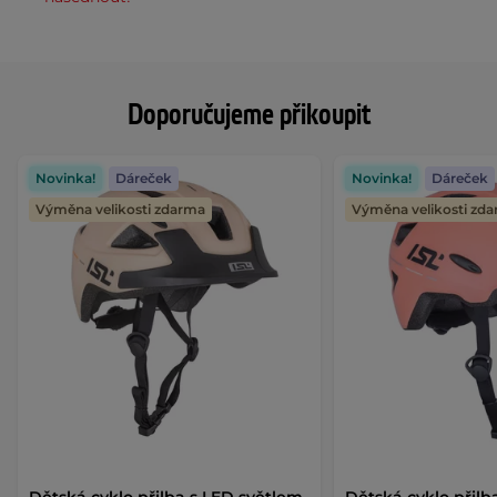
Doporučujeme přikoupit
Novinka!
Dáreček
Novinka!
Dáreček
Výměna velikosti zdarma
Výměna velikosti zd
Dětská cyklo přilba s LED světlem
Dětská cyklo přilb