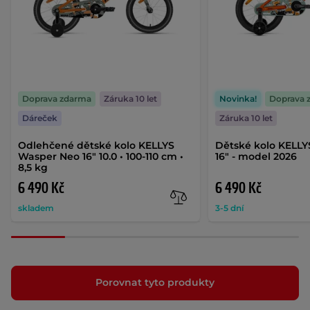
Doprava zdarma
Záruka 10 let
Novinka!
Doprava 
Dáreček
Záruka 10 let
Odlehčené dětské kolo KELLYS
Dětské kolo KELL
Wasper Neo 16" 10.0 • 100-110 cm •
16" - model 2026
8,5 kg
6 490 Kč
6 490 Kč
skladem
3-5 dní
Porovnat tyto produkty