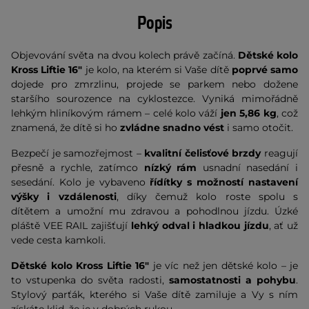
Popis
Objevování světa na dvou kolech právě začíná.
Dětské kolo
Kross Liftie 16"
je kolo, na kterém si Vaše dítě
poprvé samo
dojede pro zmrzlinu, projede se parkem nebo dožene
staršího sourozence na cyklostezce. Vyniká mimořádně
lehkým hliníkovým rámem – celé kolo váží
jen 5,86 kg
, což
znamená, že dítě si ho
zvládne snadno vést
i samo otočit.
Bezpečí je samozřejmost –
kvalitní čelisťové brzdy
reagují
přesně a rychle, zatímco
nízký rám
usnadní nasedání i
sesedání. Kolo je vybaveno
řídítky s možností nastavení
výšky i vzdálenosti
, díky čemuž kolo roste spolu s
dítětem a umožní mu zdravou a pohodlnou jízdu. Úzké
pláště VEE RAIL zajišťují
lehký odval i hladkou jízdu
, ať už
vede cesta kamkoli.
Dětské kolo Kross Liftie 16"
je víc než jen dětské kolo – je
to vstupenka do světa radosti,
samostatnosti a pohybu
.
Stylový parťák, kterého si Vaše dítě zamiluje a Vy s ním