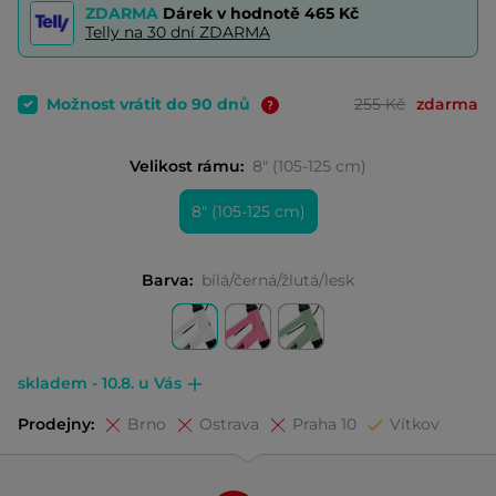
ZDARMA
Dárek v hodnotě
465 Kč
Telly na 30 dní ZDARMA
Možnost vrátit do 90 dnů
255 Kč
zdarma
Velikost rámu:
8" (105-125 cm)
8" (105-125 cm)
Barva:
bílá/černá/žlutá/lesk
skladem - 10.8. u Vás
Prodejny:
Brno
Ostrava
Praha 10
Vítkov