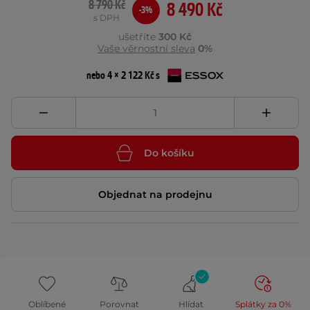
8 790 Kč
8 490 Kč
-3%
s DPH
ušetříte
300 Kč
Vaše věrnostní sleva
0%
nebo 4 × 2 122 Kč s
Do košíku
Objednat na prodejnu
Oblíbené
Porovnat
Hlídat
Splátky za 0%