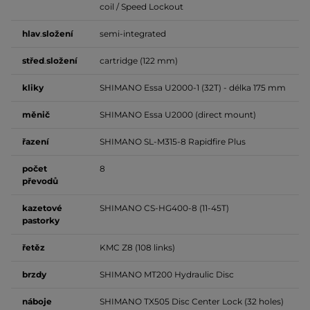
coil / Speed Lockout
hlav
.
složení
semi-integrated
střed
.
složení
cartridge (122 mm)
kliky
SHIMANO Essa U2000-1 (32T) - délka 175 mm
měnič
SHIMANO Essa U2000 (direct mount)
řazení
SHIMANO SL-M315-8 Rapidfire Plus
počet
8
převodů
kazetové
SHIMANO CS-HG400-8 (11-45T)
pastorky
řetěz
KMC Z8 (108 links)
brzdy
SHIMANO MT200 Hydraulic Disc
náboje
SHIMANO TX505 Disc Center Lock (32 holes)