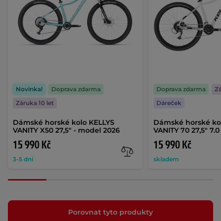
Novinka!
Doprava zdarma
Doprava zdarma
Zá
Záruka 10 let
Dáreček
Dámské horské kolo KELLYS
Dámské horské ko
VANITY X50 27,5" - model 2026
VANITY 70 27,5" 7.0
15 990 Kč
15 990 Kč
3-5 dní
skladem
Porovnat tyto produkty