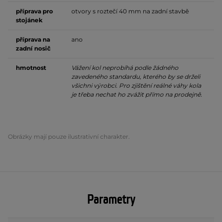
příprava pro
otvory s roztečí 40 mm na zadní stavbě
stojánek
příprava na
ano
zadní nosič
hmotnost
Vážení kol neprobíhá podle žádného
zavedeného standardu, kterého by se drželi
všichni výrobci. Pro zjištění reálné váhy kola
je třeba nechat ho zvážit přímo na prodejně.
Obrázky mají pouze ilustrativní charakter.
Parametry