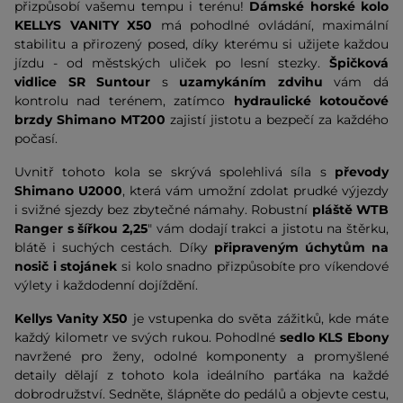
přizpůsobí vašemu tempu i terénu!
Dámské horské kolo
KELLYS VANITY X50
má pohodlné ovládání, maximální
stabilitu a přirozený posed, díky kterému si užijete každou
jízdu - od městských uliček po lesní stezky.
Špičková
vidlice SR Suntour
s
uzamykáním zdvihu
vám dá
kontrolu nad terénem, zatímco
hydraulické kotoučové
brzdy Shimano MT200
zajistí jistotu a bezpečí za každého
počasí.
Uvnitř tohoto kola se skrývá spolehlivá síla s
převody
Shimano U2000
, která vám umožní zdolat prudké výjezdy
i svižné sjezdy bez zbytečné námahy. Robustní
pláště WTB
Ranger s šířkou 2,25
" vám dodají trakci a jistotu na štěrku,
blátě i suchých cestách. Díky
připraveným úchytům na
nosič i stojánek
si kolo snadno přizpůsobíte pro víkendové
výlety i každodenní dojíždění.
Kellys Vanity X50
je vstupenka do světa zážitků, kde máte
každý kilometr ve svých rukou. Pohodlné
sedlo KLS Ebony
navržené pro ženy, odolné komponenty a promyšlené
detaily dělají z tohoto kola ideálního parťáka na každé
dobrodružství. Sedněte, šlápněte do pedálů a objevte cestu,