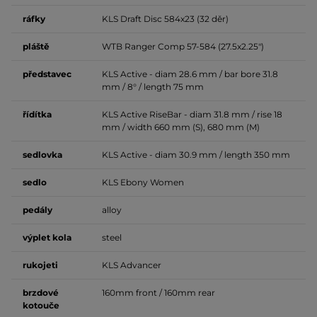
ráfky
KLS Draft Disc 584x23 (32 děr)
pláště
WTB Ranger Comp 57-584 (27.5x2.25")
představec
KLS Active - diam 28.6 mm / bar bore 31.8
mm / 8° / length 75 mm
řídítka
KLS Active RiseBar - diam 31.8 mm / rise 18
mm / width 660 mm (S), 680 mm (M)
sedlovka
KLS Active - diam 30.9 mm / length 350 mm
sedlo
KLS Ebony Women
pedály
alloy
výplet
kola
steel
rukojeti
KLS Advancer
brzdové
160mm front / 160mm rear
kotouče