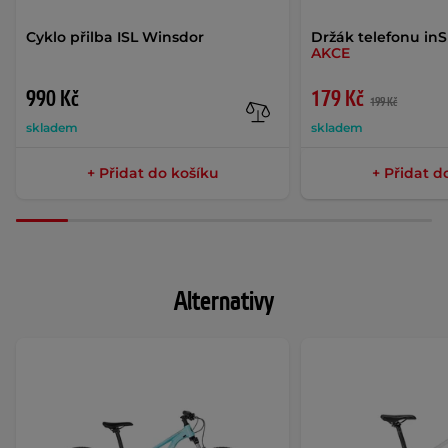
Cyklo přilba ISL Winsdor
Držák telefonu in
AKCE
990 Kč
179 Kč
199 Kč
skladem
skladem
+ Přidat do košíku
+ Přidat d
Alternativy