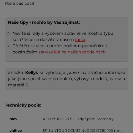
která vás baví!
Naše tipy - mohlo by Vás zajímat:
Nevíte si rady s výběrem správné velikosti a typu
kola? Více se dozvíte v našem
rádci
.
Přečtěte si více o profesionálním garančním i
pozáručním
servise kol na našich prodejnách
.
Značka
Kellys
si vyhrazuje
právo na změnu informací
jako jsou specifikace produktů, výbavy, modelů, barev a
materiálů.
Technický popis:
rám
KELLYS KLC 27.5 - Lady Sport Geometry
vidlice
SR SUNTOUR XCM32 NLO DS (27.5), 100 mm,