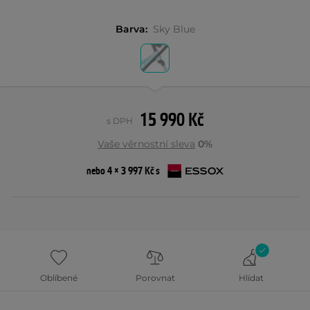
Barva:
Sky Blue
15 990 Kč
s DPH
Vaše věrnostní sleva
0%
nebo 4 × 3 997 Kč s
Oblíbené
Porovnat
Hlídat