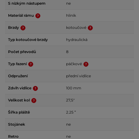
S nízkým nástupem
ne
Materiál rámu
hliník
Brzdy
kotoučové
Typ kotoučové brzdy
hydraulická
Počet převodů
8
Typ řazení
páčkové
Odpružení
přední vidlice
Zdvih vidlice
100 mm
Velikost kol
27,5"
Šířka pláště
2.25 ʺ
Stojánek
ne
Retro
ne