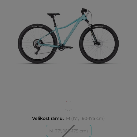
Velikost rámu:
M (17", 160-175 cm)
M (17", 160-175 cm)