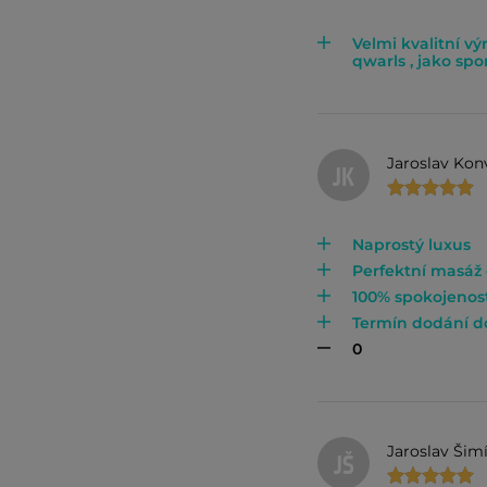
Velmi kvalitní vý
qwarls , jako sp
Jaroslav Kon
JK
Naprostý luxus
Perfektní masáž 
100% spokojenos
Termín dodání d
0
Jaroslav Šim
JŠ