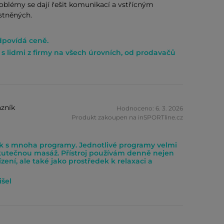
roblémy se dají řešit komunikací a vstřícným
stněných.
dpovídá ceně.
s lidmi z firmy na všech úrovních, od prodavačů
zník
Hodnoceno: 6. 3. 2026
Produkt zakoupen na inSPORTline.cz
ek s mnoha programy. Jednotlivé programy velmi
kutečnou masáž. Přístroj používám denně nejen
zení, ale také jako prostředek k relaxaci a
išel