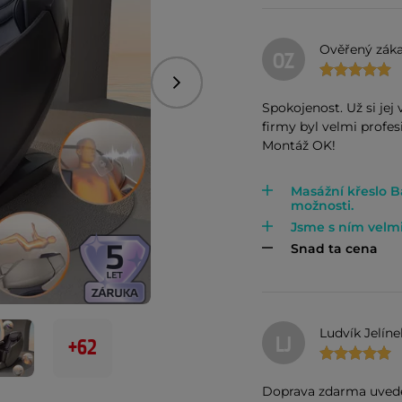
Ověřený záka
OZ
Následující
Spokojenost. Už si jej 
firmy byl velmi profes
Montáž OK!
Masážní křeslo 
možnosti.
Jsme s ním velmi 
Snad ta cena
Ludvík Jelíne
LJ
+62
Doprava zdarma uveden