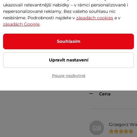
ukazovali relevantnější nabídky – v rámci personalizované i
Ověřený záka
OZ
nepersonalizované reklamy. Bez vašeho souhlasu nic
nesbíráme. Podrobnosti najdete v
zásadách cookies
a v
zásadách Google
.
Dobre ovladani 
Souhlasím
Ověřený záka
Upravit nastavení
OZ
Pouze nezbytné
Čeština, grafick
upravit.
Cena
Grzegorz Wi
GW