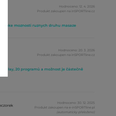
zník
Hodnoceno: 12. 4. 2026
Produkt zakoupen na inSPORTline.cz
a siroke moznosti ruznych druhu masaze
zník
Hodnoceno: 20. 3. 2026
Produkt zakoupen na inSPORTline.cz
ý display, 20 programů a možnost je částečně
Hodnoceno: 30. 12. 2025
eczorek
Produkt zakoupen na e-inSPORTline.pl
(automaticky přeloženo)