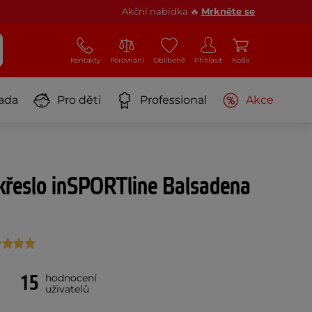
Akční nabídka 🔥
Mrkněte se
Kontakty
Porovnání
Oblíbené
Přihlásit
Košík
ada
Pro děti
Professional
Akce
křeslo inSPORTline Balsadena
15
hodnocení
uživatelů