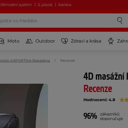
Věrnostní systém
2. jakost
Kariéra
Moto
Outdoor
Zdraví a krása
Zahr
křeslo inSPORTline Balsadena
Recenze
4D masážní 
Recenze
Hodnocení: 4.8
96%
zákazníků
doporučuje