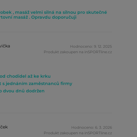
robek , masáž velmi silná na silnou pro skutečné
ortovní masáž . Opravdu doporučuji
vička
Hodnoceno: 9. 12. 2025
Produkt zakoupen na inSPORTline.cz
od chodidel až ke krku
t s jednáním zaměstnanců firmy
o dvou dnů dodržen
íček
Hodnoceno: 6. 3. 2026
Produkt zakoupen na inSPORTline.cz