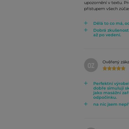
upozornění v textu. P
přístupem všech zúča
Dělá to co má, o
Dobrá zkušenost 
až po vedení.
Ověřený záka
OZ
Perfektní výrob
dobře simulují s
jako masážní zaří
odpočinku.
na nic jsem nepř