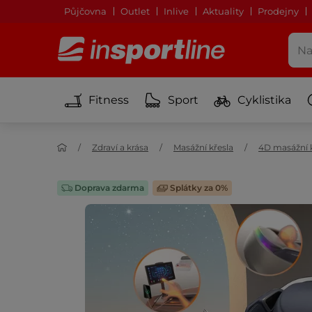
Půjčovna
Outlet
Inlive
Aktuality
Prodejny
Fitness
Sport
Cyklistika
Zdraví a krása
Masážní křesla
4D masážní 
Doprava zdarma
Splátky za 0%