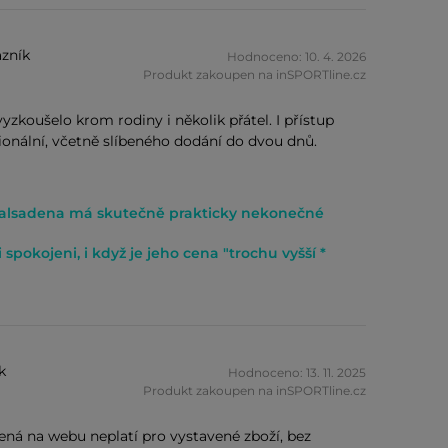
zník
Hodnoceno: 10. 4. 2026
Produkt zakoupen na inSPORTline.cz
vyzkoušelo krom rodiny i několik přátel. I přístup
ionální, včetně slíbeného dodání do dvou dnů.
Balsadena má skutečně prakticky nekonečné
spokojeni, i když je jeho cena "trochu vyšší *
k
Hodnoceno: 13. 11. 2025
Produkt zakoupen na inSPORTline.cz
á na webu neplatí pro vystavené zboží, bez