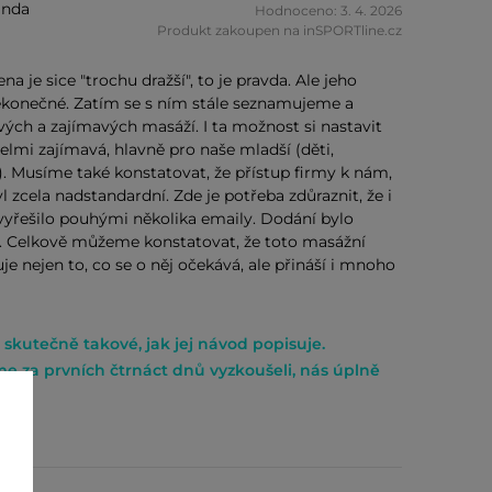
inda
Hodnoceno: 3. 4. 2026
Produkt zakoupen na inSPORTline.cz
a je sice "trochu dražší", to je pravda. Ale jeho
ekonečné. Zatím se s ním stále seznamujeme a
h a zajímavých masáží. I ta možnost si nastavit
 velmi zajímavá, hlavně pro naše mladší (děti,
). Musíme také konstatovat, že přístup firmy k nám,
l zcela nadstandardní. Zde je potřeba zdůraznit, že i
vyřešilo pouhými několika emaily. Dodání bylo
. Celkově můžeme konstatovat, že toto masážní
je nejen to, co se o něj očekává, ale přináší i mnoho
 skutečně takové, jak jej návod popisuje.
me za prvních čtrnáct dnů vyzkoušeli, nás úplně