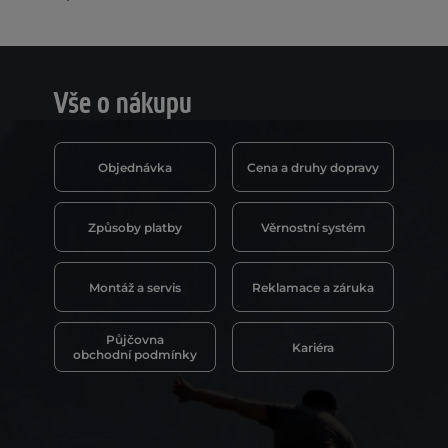
Vše o nákupu
Objednávka
Cena a druhy dopravy
Způsoby platby
Věrnostní systém
Montáž a servis
Reklamace a záruka
Půjčovna
Kariéra
obchodní podmínky