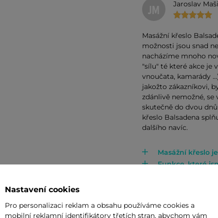
Jaroslav Maš
JM
Masážní křeslo Balsaden
možnosti jsou snad n
nacházíme mnoho novýc
"sílu" té které akce je
vnoučata, kamarády ...
jakožto zákazníkovi, by
zdánlivě nemožné, se 
skutečně do dvou dnů
křeslo Balsadena splňu
dalšího navíc.
Masážní křeslo je
Funkce, které js
nadchly.
Zápory nejsou.
Nastavení cookies
Pro personalizaci reklam a obsahu používáme cookies a
mobilní reklamní identifikátory třetích stran, abychom vám