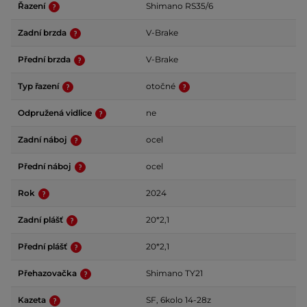
Řazení
Shimano RS35/6
Zadní brzda
V-Brake
Přední brzda
V-Brake
Typ řazení
otočné
Odpružená vidlice
ne
Zadní náboj
ocel
Přední náboj
ocel
Rok
2024
Zadní plášť
20*2,1
Přední plášť
20*2,1
Přehazovačka
Shimano TY21
Kazeta
SF, 6kolo 14-28z