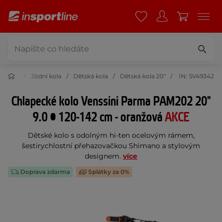
listika
Jízdní kola
Dětská kola
Dětská kola 20"
IN: SV49342
Chlapecké kolo Venssini Parma PAM202 20"
9.0 • 120-142 cm - oranžová
AKCE
Dětské kolo s odolným hi-ten ocelovým rámem,
šestirychlostní přehazovačkou Shimano a stylovým
designem.
více
Doprava zdarma
Splátky za 0%