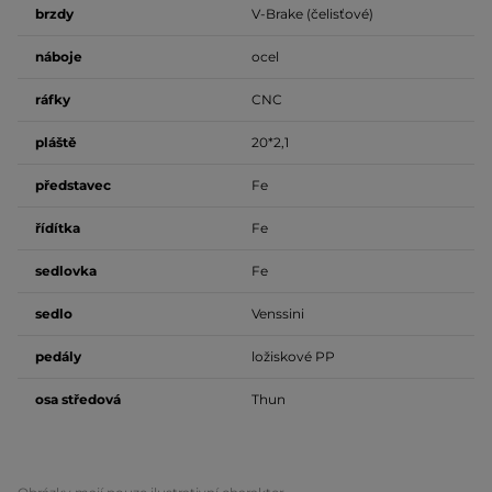
brzdy
V-Brake (čelisťové)
náboje
ocel
ráfky
CNC
pláště
20*2,1
představec
Fe
řídítka
Fe
sedlovka
Fe
sedlo
Venssini
pedály
ložiskové PP
osa středová
Thun