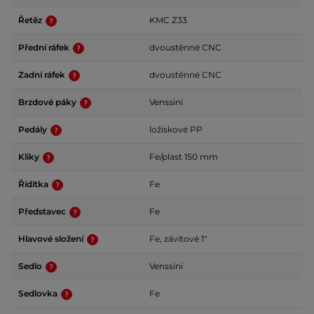
Řetěz
KMC Z33
Přední ráfek
dvoustěnné CNC
Zadní ráfek
dvoustěnné CNC
Brzdové páky
Venssini
Pedály
ložiskové PP
Kliky
Fe/plast 150 mm
Řídítka
Fe
Představec
Fe
Hlavové složení
Fe, závitové 1"
Sedlo
Venssini
Sedlovka
Fe