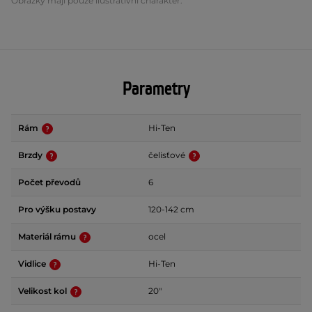
Obrázky mají pouze ilustrativní charakter.
Parametry
Rám
Hi-Ten
Brzdy
čelisťové
Počet převodů
6
Pro výšku postavy
120-142 cm
Materiál rámu
ocel
Vidlice
Hi-Ten
Velikost kol
20"