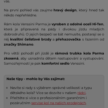
vás.
Na první pohled vás zaujme
hravý design
, který hned tak
někdo nepřehlédne.
Rám kola Venssini Parma je
vyroben z odolné oceli
Hi-Ten
,
která je připravená na pády i divokou jízdu mladých
dobrodruhů. O jejich bezpečí se bát nemusíte, postarají se o
něj
kvalitní čelisťové brzdy
a
přehazovačka
s řazením od
značky Shimano
.
Pro větší pohodlí při jízdě je
rámová trubka kola Parma
zkosená
, aby usnadnila dětem nastupování a vystupování.
Samozřejmostí je pak
komfortní sedlo
Venssini.
Naše tipy - mohlo by Vás zajímat:
Nevíte si rady s výběrem správné velikosti a typu
dětského kola? Více se dozvíte v našem
rádci
.
Přečtěte si více o profesionálním garančním i
pozáručním
servise kol na našich prodejnách
.