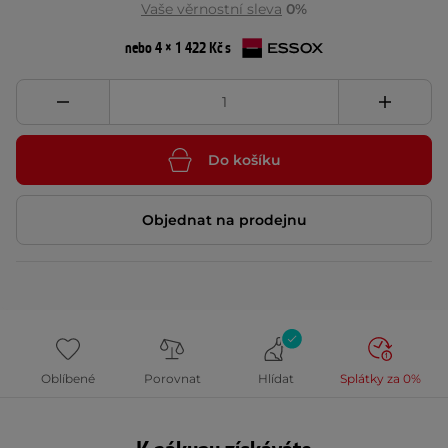
Vaše věrnostní sleva
0%
nebo 4 × 1 422 Kč s
Do košíku
Objednat na prodejnu
Oblíbené
Porovnat
Hlídat
Splátky za 0%