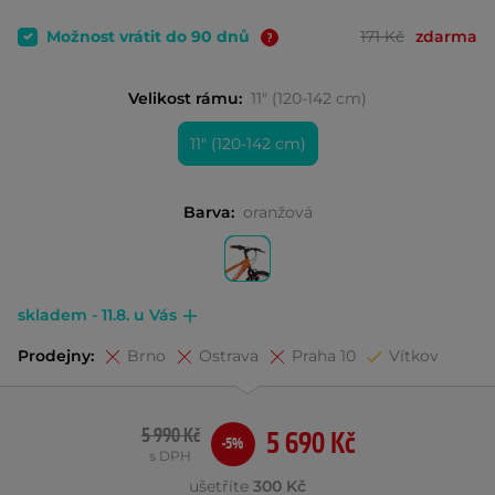
Možnost vrátit do 90 dnů
171 Kč
zdarma
Velikost rámu:
11" (120-142 cm)
11" (120-142 cm)
Barva:
oranžová
skladem - 11.8. u Vás
Prodejny:
Brno
Ostrava
Praha 10
Vítkov
5 990 Kč
5 690 Kč
-5%
s DPH
ušetříte
300 Kč