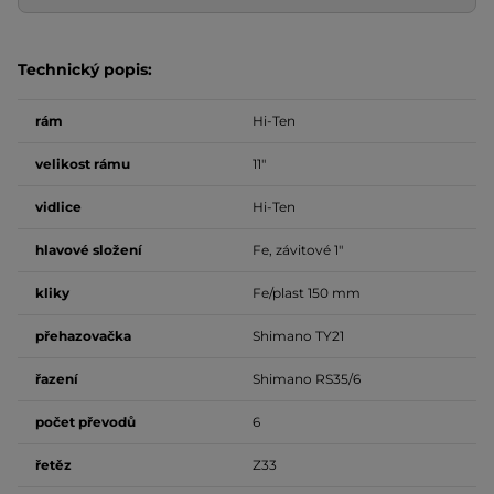
Technický popis:
rám
Hi-Ten
velikost rámu
11"
vidlice
Hi-Ten
hlavové složení
Fe, závitové 1"
kliky
Fe/plast 150 mm
přehazovačka
Shimano TY21
řazení
Shimano RS35/6
počet
převodů
6
řetěz
Z33