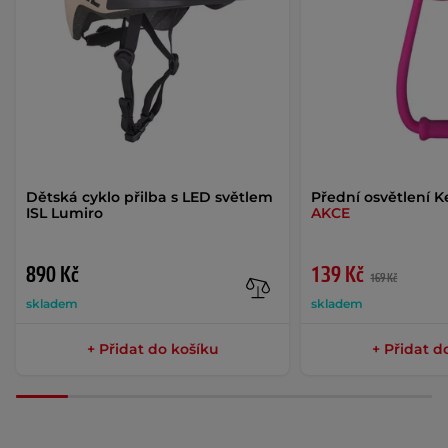
Dětská cyklo přilba s LED světlem
Přední osvětlení K
ISL Lumiro
AKCE
890 Kč
139 Kč
169 Kč
skladem
skladem
+ Přidat do košíku
+ Přidat d