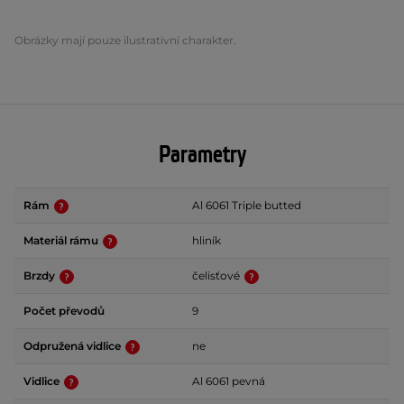
Obrázky mají pouze ilustrativní charakter.
Parametry
Rám
Al 6061 Triple butted
Materiál rámu
hliník
Brzdy
čelisťové
Počet převodů
9
Odpružená vidlice
ne
Vidlice
Al 6061 pevná