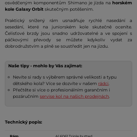
osvědčeným komponentům Shimano je jízda na
horském
kole Galaxy Orbit
skutečným potěšením.
Praktický snížený rám usnadňuje rychlé nasedání a
sesedání, které na juniorském kole skutečně oceníte.
Čelisťové brzdy jsou snadno udržovatelné a ve spojení s
páčkovými převody se můžete kdykoliv vydat za
dobrodružstvím a plně se soustředit jen na jízdu.
Naše tipy - mohlo by Vás zajímat:
Nevíte si rady s výběrem správné velikosti a typu
dětského kola? Více se dozvíte v našem
rádci
.
Přečtěte si více o profesionálním garančním i
pozáručním
servise kol na našich prodejnách
.
Technický popis:
Rám
Al 6061 Triple butted