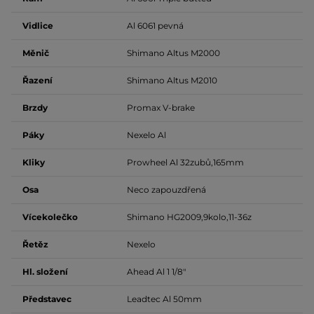
Vidlice
Al 6061 pevná
Měnič
Shimano Altus M2000
Řazení
Shimano Altus M2010
Brzdy
Promax V-brake
Páky
Nexelo Al
Kliky
Prowheel Al 32zubů,165mm
Osa
Neco zapouzdřená
Vícekolečko
Shimano HG2009,9kolo,11-36z
Řetěz
Nexelo
Hl. složení
Ahead Al 1 1/8"
Představec
Leadtec Al 50mm