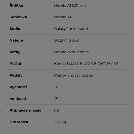
Řídítka
Nexelo Al 620mm
Sedlovka
Nexelo Al
Sedlo
Galaxy Junior sport
Náboje
GULI Al, 28děr
Ráfky
Nexelo dvoustěnné
Pláště
Kenda SMALL BLOCK EIGHT 26x1,95
Pedály
Platform plast ložiska
Rychlosti
1x9
Velikosti
13"
Připrava na nosič
ne
Hmotnost
10,2 kg