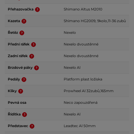
Přehazovačka
Shimano Altus M2010
Kazeta
Shimano HG2009, 9kolo,11-36 zubů
Řetěz
Nexelo
Přední ráfek
Nexelo dvoustěnné
Zadní ráfek
Nexelo dvoustěnné
Brzdové páky
Nexelo Al
Pedály
Platform plast ložiska
Kliky
Prowheel Al 32zubů,165mm
Pevná osa
Neco zapouzdřená
Řídítka
Nexelo Al
Představec
Leadtec Al 50mm