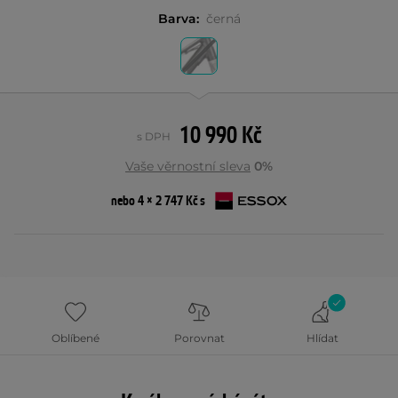
Barva:
černá
10 990 Kč
s DPH
Vaše věrnostní sleva
0%
nebo 4 × 2 747 Kč s
Oblíbené
Porovnat
Hlídat