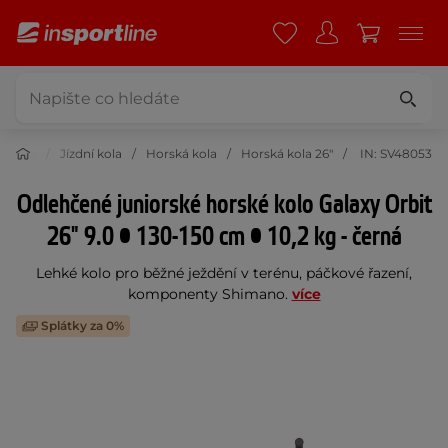
listika
Jízdní kola
Horská kola
Horská kola 26"
IN: SV48053
Odlehčené juniorské horské kolo Galaxy Orbit
26" 9.0 • 130-150 cm • 10,2 kg - černá
Lehké kolo pro běžné ježdění v terénu, páčkové řazení,
komponenty Shimano.
více
Splátky za 0%