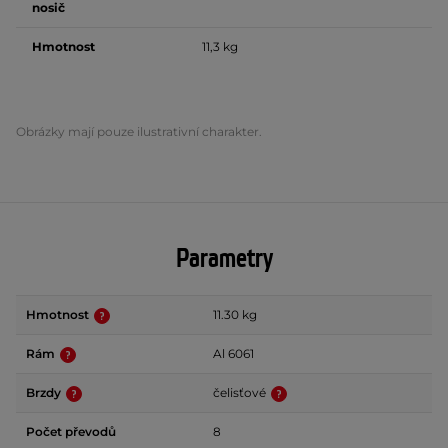
nosič
Hmotnost
11,3 kg
Obrázky mají pouze ilustrativní charakter.
Parametry
Hmotnost
11.30 kg
Rám
Al 6061
Brzdy
čelisťové
Počet převodů
8