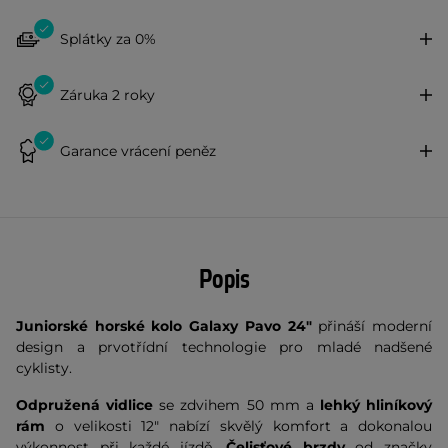
Splátky za 0%
Záruka 2 roky
Garance vrácení peněz
Popis
Juniorské horské kolo Galaxy Pavo 24"
přináší moderní
design a prvotřídní technologie pro mladé nadšené
cyklisty.
Odpružená vidlice
se zdvihem 50 mm a
lehký
hliníkový
rám
o velikosti 12" nabízí skvělý komfort a dokonalou
výkonnost při každé jízdě.
Čelisťové brzdy
od značky