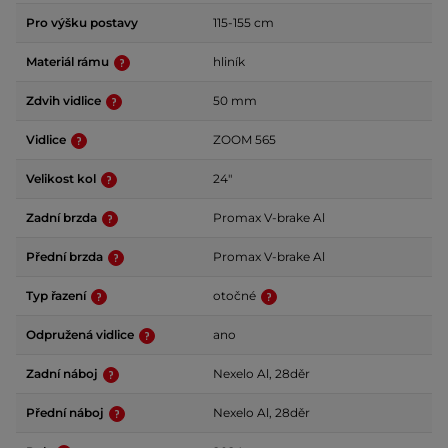
Pro výšku postavy
115-155 cm
Materiál rámu
hliník
Zdvih vidlice
50 mm
Vidlice
ZOOM 565
Velikost kol
24"
Zadní brzda
Promax V-brake Al
Přední brzda
Promax V-brake Al
Typ řazení
otočné
Odpružená vidlice
ano
Zadní náboj
Nexelo Al, 28děr
Přední náboj
Nexelo Al, 28děr