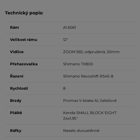
Technický popis:
Rám
Al 6061
Velikost rámu
12"
Vidlice
ZOOM 565, odpružená, 50mm
Přehazovačka
Shimano TX800
Řazení
Shimano Revoshift RS45-8
Rychlosti
8
Brzdy
Promax V-brake Al, čelisťové
Pláště
Kenda SMALL BLOCK EIGHT
24x1,95"
Ráfky
Nexelo dvoustěnné