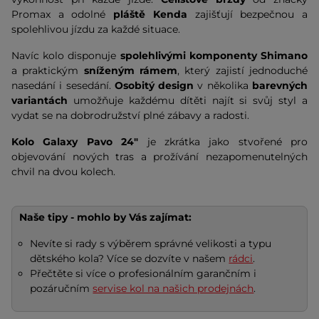
Promax a odolné
pláště Kenda
zajišťují bezpečnou a
spolehlivou jízdu za každé situace.
Navíc kolo disponuje
spolehlivými komponenty
Shimano
a praktickým
sníženým rámem
, který zajistí jednoduché
nasedání i sesedání.
Osobitý design
v několika
barevných
variantách
umožňuje každému dítěti najít si svůj styl a
vydat se na dobrodružství plné zábavy a radosti.
Kolo Galaxy Pavo 24"
je zkrátka jako stvořené pro
objevování nových tras a prožívání nezapomenutelných
chvil na dvou kolech.
Naše tipy - mohlo by Vás zajímat:
Nevíte si rady s výběrem správné velikosti a typu
dětského kola? Více se dozvíte v našem
rádci
.
Přečtěte si více o profesionálním garančním i
pozáručním
servise kol na našich prodejnách
.