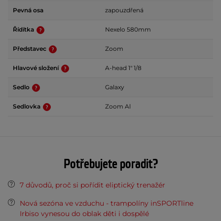
Pevná osa
zapouzdřená
Řídítka
Nexelo 580mm
Představec
Zoom
Hlavové složení
A-head 1" 1/8
Sedlo
Galaxy
Sedlovka
Zoom Al
Potřebujete poradit?
7 důvodů, proč si pořídit eliptický trenažér
Nová sezóna ve vzduchu - trampolíny inSPORTline
Irbiso vynesou do oblak děti i dospělé