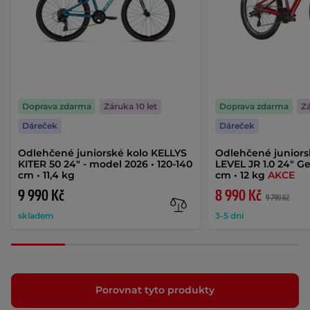
Doprava zdarma
Záruka 10 let
Doprava zdarma
Zá
Dáreček
Dáreček
Odlehčené juniorské kolo KELLYS
Odlehčené juniors
KITER 50 24" - model 2026 • 120-140
LEVEL JR 1.0 24" Ge
cm • 11,4 kg
cm • 12 kg
AKCE
9 990 Kč
8 990 Kč
9 790 Kč
skladem
3-5 dní
Porovnat tyto produkty