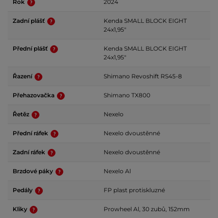
Rok
2024
Zadní plášť
Kenda SMALL BLOCK EIGHT
24x1,95"
Přední plášť
Kenda SMALL BLOCK EIGHT
24x1,95"
Řazení
Shimano Revoshift RS45-8
Přehazovačka
Shimano TX800
Řetěz
Nexelo
Přední ráfek
Nexelo dvoustěnné
Zadní ráfek
Nexelo dvoustěnné
Brzdové páky
Nexelo Al
Pedály
FP plast protiskluzné
Kliky
Prowheel Al, 30 zubů, 152mm