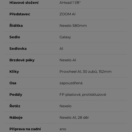
Hlavové složení
AHead 1 1/8"
Představec
ZOOM Al
Řídítka
Nexelo 580mm
Sedlo
Galaxy
Sedlovka
Al
Brzdové páky
Nexelo Al
Kliky
Prowheel Al, 30 zubů, 152mm
Osa
zapouzdřená
Pedály
FP plastové, protiskluzové
Řetěz
Nexelo
Náboje
Nexelo Al, 28 děr
Příprava na zadní
ano