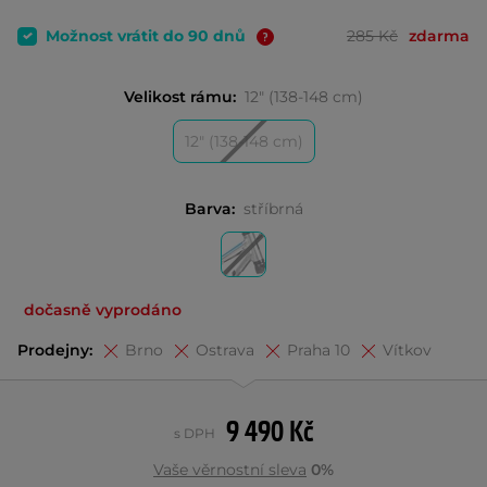
Možnost vrátit do 90 dnů
285 Kč
zdarma
Velikost rámu:
12" (138-148 cm)
12" (138-148 cm)
Barva:
stříbrná
dočasně vyprodáno
Prodejny:
Brno
Ostrava
Praha 10
Vítkov
9 490 Kč
s DPH
Vaše věrnostní sleva
0%