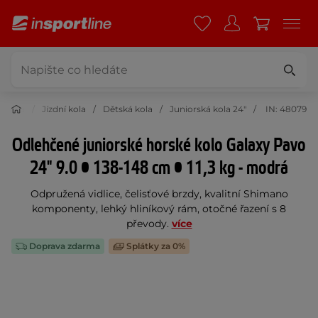
listika
Jízdní kola
Dětská kola
Juniorská kola 24"
IN: 48079
Odlehčené juniorské horské kolo Galaxy Pavo
24" 9.0 • 138-148 cm • 11,3 kg - modrá
Odpružená vidlice, čelisťové brzdy, kvalitní Shimano
komponenty, lehký hliníkový rám, otočné řazení s 8
převody.
více
Doprava zdarma
Splátky za 0%