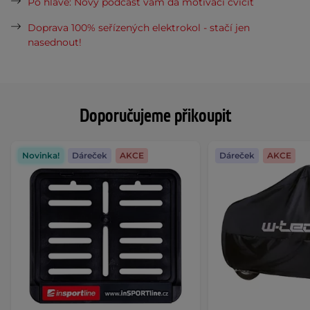
Po hlavě: Nový podcast vám dá motivaci cvičit
Doprava 100% seřízených elektrokol - stačí jen
nasednout!
Doporučujeme přikoupit
Novinka!
Dáreček
AKCE
Dáreček
AKCE