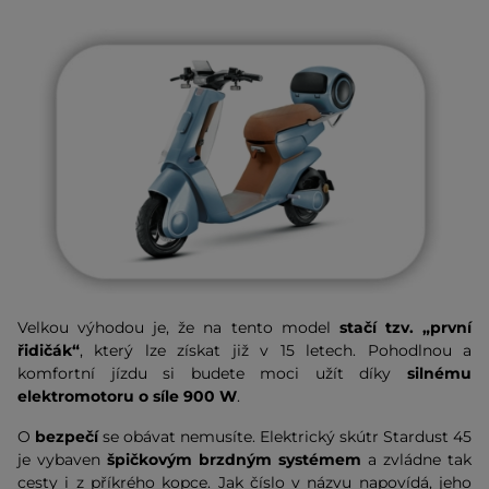
Velkou výhodou je, že na tento model
stačí
tzv. „první
řidičák“
, který lze získat již v 15 letech. Pohodlnou a
komfortní jízdu si budete moci užít díky
silnému
elektromotoru o síle 900 W
.
O
bezpečí
se obávat nemusíte. Elektrický skútr Stardust 45
je vybaven
špičkovým brzdným systémem
a zvládne tak
cesty i z příkrého kopce. Jak číslo v názvu napovídá, jeho