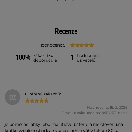
Recenze
Hodnocení: 5
zákazníků
hodnocení
100%
1
doporučuje
uživatelů
Ověřený zákazník
OZ
Hodnoceno: 15. 2. 2026
Produkt zakoupen na inSPORTline.sk
je pomerne lahky lebo ma litiovu bateriu a nie olovenu,na
kratke vzdalenosti idealny a pre nižšie váhy tak do 80kg.