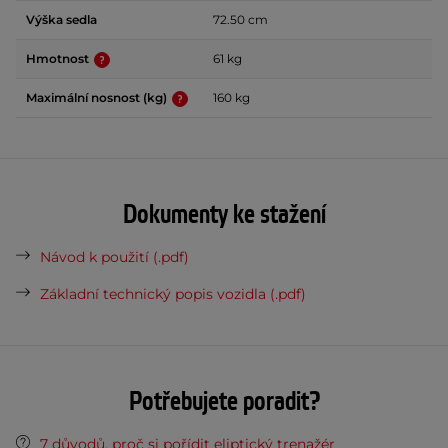
Výška sedla
72.50 cm
Hmotnost
61 kg
Maximální nosnost (kg)
160 kg
Dokumenty ke stažení
Návod k použití (.pdf)
Základní technický popis vozidla (.pdf)
Potřebujete poradit?
7 důvodů, proč si pořídit eliptický trenažér