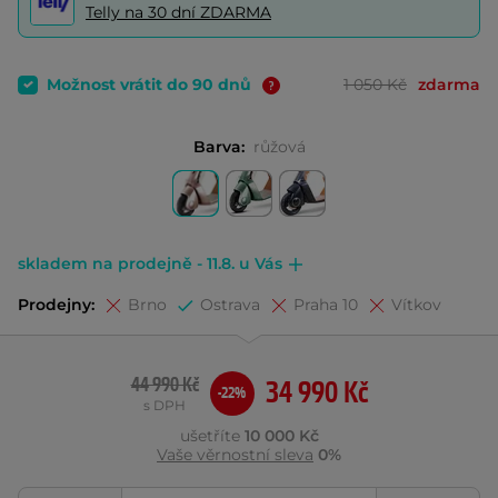
Telly na 30 dní ZDARMA
Možnost vrátit do 90 dnů
1 050 Kč
zdarma
Barva:
růžová
skladem na prodejně - 11.8. u Vás
Prodejny:
Brno
Ostrava
Praha 10
Vítkov
44 990 Kč
34 990 Kč
-22%
s DPH
ušetříte
10 000 Kč
Vaše věrnostní sleva
0%