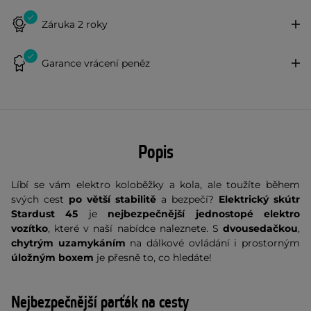
Záruka 2 roky
Garance vrácení peněz
Popis
Líbí se vám elektro koloběžky a kola, ale toužíte během
svých cest
po větší stabilitě
a bezpečí?
Elektrický skútr
Stardust 45
je
nejbezpečnější jednostopé elektro
vozítko
, které v naší nabídce naleznete. S
dvousedačkou
,
chytrým uzamykáním
na dálkové ovládání i prostorným
úložným boxem
je přesně to, co hledáte!
Nejbezpečnější parťák na cesty