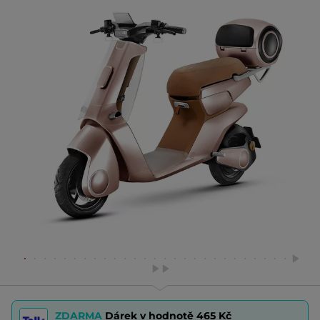
ZDARMA
Dárek v hodnotě
465 Kč