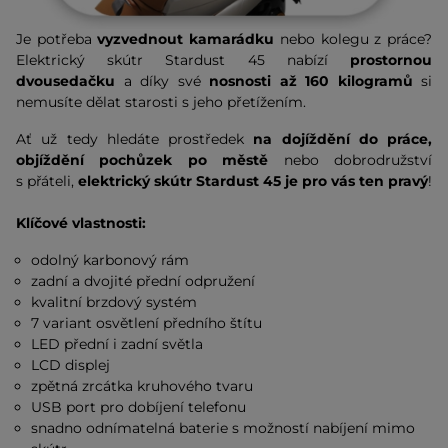
Je potřeba
vyzvednout kamarádku
nebo kolegu z práce?
Elektrický skútr Stardust 45 nabízí
prostornou
dvousedačku
a díky své
nosnosti až 160 kilogramů
si
nemusíte dělat starosti s jeho přetížením.
Ať už tedy hledáte prostředek
na dojíždění do práce,
objíždění pochůzek po městě
nebo dobrodružství
s přáteli,
elektrický skútr Stardust 45 je pro vás ten pravý
!
Klíčové vlastnosti:
odolný karbonový rám
zadní a dvojité přední odpružení
kvalitní brzdový systém
7 variant osvětlení předního štítu
LED přední i zadní světla
LCD displej
zpětná zrcátka kruhového tvaru
USB port pro dobíjení telefonu
snadno odnímatelná baterie s možností nabíjení mimo