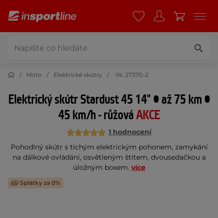
Moto
Elektrické skútry
IN: 27370-2
Elektrický skútr Stardust 45 14" • až 75 km •
45 km/h - růžová
AKCE
1 hodnocení
Pohodlný skútr s tichým elektrickým pohonem, zamykání
na dálkové ovládání, osvětleným štítem, dvousedačkou a
úložným boxem.
více
Splátky za 0%