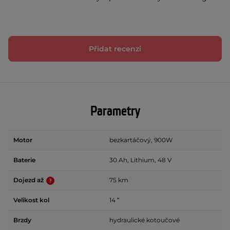
Přidat recenzi
Parametry
Motor
bezkartáčový, 900W
Baterie
30 Ah, Lithium, 48 V
Dojezd až
75 km
Velikost kol
14 ʺ
Brzdy
hydraulické kotoučové