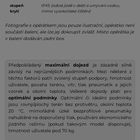
stupeň
IPX5
(odolá jízdě v dešti a umývání vodou,
krytí
mimo vysokotlaké čištění)
Fotografie s opěrátkem jsou pouze ilustrační, opěrátko není
součástí balení, ale lze jej dokoupit zvlášť. Místo opěrátka je
v balení dodáván zadní box.
Předpokládaný
maximální dojezd
je zásadně silně
závislý na nejrůznějších podmínkách. Mezi některé z
těchto faktorů patří zvolený stupeň podpory, hmotnost
uživatele, povaha terénu, vítr, tlak pneumatik a jejich
vzorek a okolní teplota. Veškeré dojezdy platí pro
optimální podmínky
. Optimální či ideální podmínky
jsou: rovný/plochý terén bez protivětru, okolní teplota
20 °C, mimořádně úzké bezprofilové pneumatiky
nahuštěné na doporučený tlak, používání ekonomického
jízdního režimu (pokud takovým model disponuje),
hmotnost uživatele pod 70 kg.