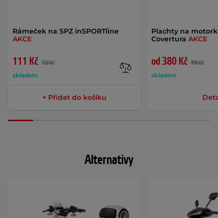
Rámeček na SPZ inSPORTline
Plachty na motor
AKCE
Covertura
AKCE
111 Kč
od 380 Kč
150 Kč
490 Kč
skladem
skladem
+ Přidat do košíku
Deta
Alternativy