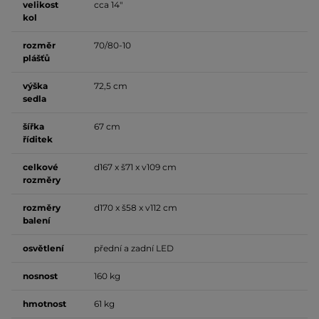
velikost
cca 14"
kol
rozměr
70/80-10
plášťů
výška
72,5 cm
sedla
šířka
67 cm
říditek
celkové
d167 x š71 x v109 cm
rozměry
rozměry
d170 x š58 x v112 cm
balení
osvětlení
přední a zadní LED
nosnost
160 kg
hmotnost
61 kg