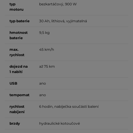
typ
bezkartáčový, 900 W
motoru
typ baterie
30 Ah, lithiová, vyjímatelná
hmotnost
9,5 kg
baterie
max.
45 km/h
rychlost
dojezd na
až 75 km
1 nabití
USB
ano
tempomat
ano
rychlost
6 hodin, nabíječka součástí balení
nabíjení
brzdy
hydraulické kotoučové