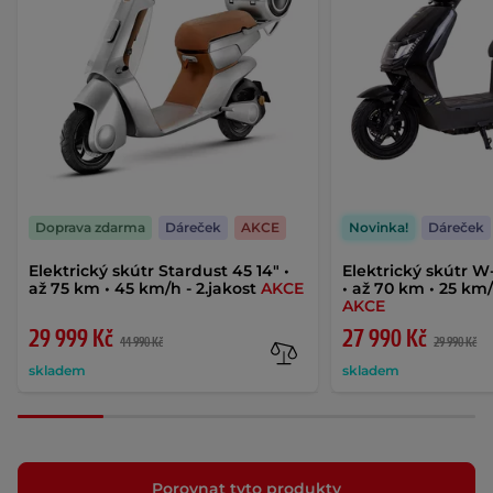
Doprava zdarma
Dáreček
AKCE
Novinka!
Dáreček
Elektrický skútr Stardust 45 14" •
Elektrický skútr W-
až 75 km • 45 km/h - 2.jakost
AKCE
• až 70 km • 25 km/
AKCE
29 999 Kč
27 990 Kč
44 990 Kč
29 990 Kč
skladem
skladem
Porovnat tyto produkty