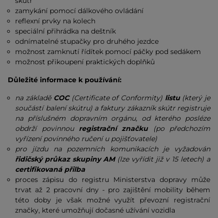
skútr
zamykání pomocí dálkového ovládání
reflexní prvky na kolech
speciální přihrádka na deštník
odnímatelné stupačky pro druhého jezdce
možnost zamknutí řídítek pomocí páčky pod sedákem
možnost přikoupení praktických doplňků
Důležité informace k používání:
na základě
COC
(Certificate of Conformity)
listu
(který je
součástí balení skútru) a faktury zákazník skútr registruje
na příslušném dopravním orgánu, od kterého posléze
obdrží povinnou
registrační značku
(po předchozím
vyřízení povinného ručení u pojišťovatele)
pro jízdu na pozemních komunikacích je vyžadován
řidičský průkaz skupiny AM
(lze vyřídit již v 15 letech)
a
certifikovaná přilba
proces zápisu do registru Ministerstva dopravy může
trvat až 2 pracovní dny - pro zajištění mobility během
této doby je však možné využít převozní registrační
značky, které umožňují dočasné užívání vozidla