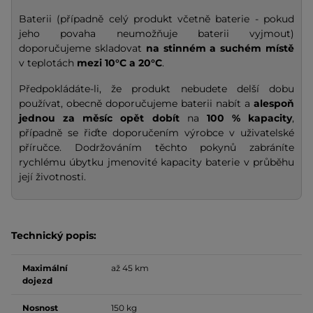
Baterii (případně celý produkt včetně baterie - pokud
jeho povaha neumožňuje baterii vyjmout)
doporučujeme skladovat
na stinném a suchém místě
v teplotách
mezi 10°C a 20°C
.
Předpokládáte-li, že produkt nebudete delší dobu
používat, obecně doporučujeme baterii nabít a
alespoň
jednou za měsíc opět dobít
na
100 % kapacity
,
případně se řiďte doporučením výrobce v uživatelské
příručce. Dodržováním těchto pokynů zabráníte
rychlému úbytku jmenovité kapacity baterie v průběhu
její životnosti.
Technický popis:
Maximální
až 45 km
dojezd
Nosnost
150 kg