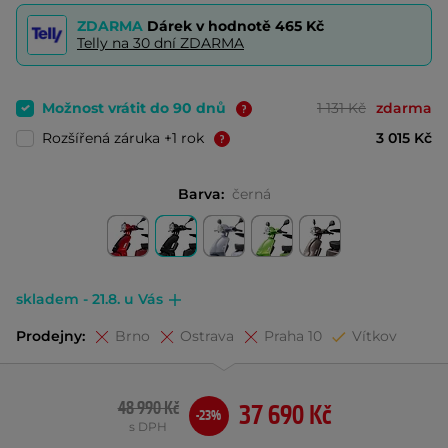
ZDARMA
Dárek v hodnotě
465 Kč
Telly na 30 dní ZDARMA
Možnost vrátit do 90 dnů
1 131 Kč
zdarma
Rozšířená záruka +1 rok
3 015 Kč
Barva:
černá
skladem - 21.8. u Vás
Prodejny:
Brno
Ostrava
Praha 10
Vítkov
48 990 Kč
37 690 Kč
-23%
s DPH