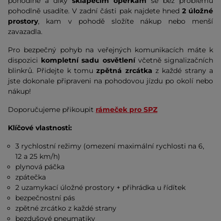
pohodlné a díky
sklápěcím opěrkám
se bez problému
pohodlně usadíte. V zadní části pak najdete hned
2 úložné
prostory
, kam v pohodě složíte nákup nebo menší
zavazadla.
Pro bezpečný pohyb na veřejných komunikacích máte k
dispozici
kompletní sadu osvětlení
včetně signalizačních
blinkrů. Přidejte k tomu
zpětná zrcátka
z každé strany a
jste dokonale připraveni na pohodovou jízdu po okolí nebo
nákup!
Doporučujeme přikoupit
rámeček pro SPZ
Klíčové vlastnosti:
3 rychlostní režimy (omezení maximální rychlosti na 6,
12 a 25 km/h)
plynová páčka
zpátečka
2 uzamykací úložné prostory + přihrádka u řídítek
bezpečnostní pás
zpětné zrcátko z každé strany
bezdušové pneumatiky