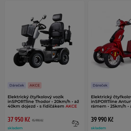
Dáreček
AKCE
Dáreček
Elektrický čtyřkolový vozík
Elektrický čtyřkolo
inSPORTline Thodor • 20km/h • až
inSPORTline Antu
40km dojezd • s řidičákem
AKCE
rámem • 25km/h • 
37 950 Kč
39 990 Kč
45 990 Kč
skladem
skladem