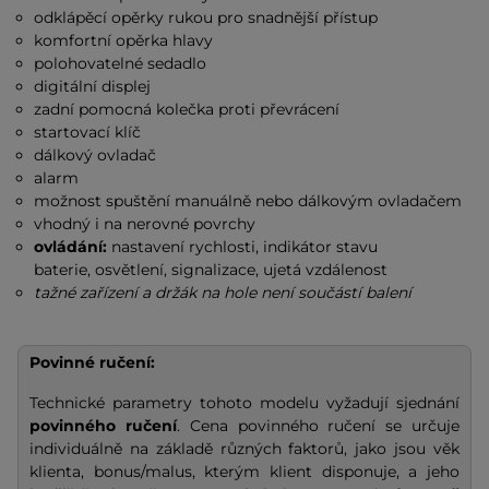
odklápěcí opěrky rukou pro snadnější přístup
komfortní opěrka hlavy
polohovatelné sedadlo
digitální displej
zadní pomocná kolečka proti převrácení
startovací klíč
dálkový ovladač
alarm
možnost spuštění manuálně nebo dálkovým ovladačem
vhodný i na nerovné povrchy
ovládání:
nastavení rychlosti, indikátor stavu
baterie, osvětlení, signalizace, ujetá vzdálenost
tažné zařízení a držák na hole není součástí balení
Povinné ručení:
Technické parametry tohoto modelu vyžadují sjednání
povinného ručení
. Cena povinného ručení se určuje
individuálně na základě různých faktorů, jako jsou věk
klienta, bonus/malus, kterým klient disponuje, a jeho