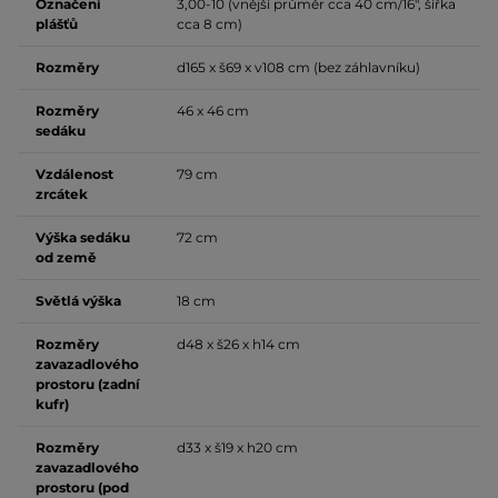
Označení
3,00-10 (vnější průměr cca 40 cm/16", šířka
plášťů
cca 8 cm)
Rozměry
d165 x š69 x v108 cm (bez záhlavníku)
Rozměry
46 x 46 cm
sedáku
Vzdálenost
79 cm
zrcátek
Výška sedáku
72 cm
od země
Světlá výška
18 cm
Rozměry
d48 x š26 x h14 cm
zavazadlového
prostoru (zadní
kufr)
Rozměry
d33 x š19 x h20 cm
zavazadlového
prostoru (pod