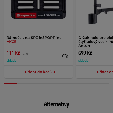
Rámeček na SPZ inSPORTline
Držák hole pro ele
AKCE
čtyřkolový vozík i
Antun
111 Kč
699 Kč
150 Kč
skladem
skladem
+ Přidat do košíku
+ Přidat d
Alternativy