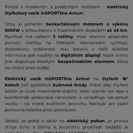
Pohyb s moderním a praktickým vozítkem -
elektrický
čtyřkolový vozík inSPORTline Antun
!
Stroj je poháněn
bezkartáčovým motorem o výkonu
1000W
a silnou baterií s maximálním dojezdem
až 45 km
.
Rychlost má celkem
3 režimy
, mezi kterými přepínáte
pomocí tlačítka na řídítkách. Momentální rychlost,
dojezdovou vzdálenost, stav baterie a další důležité
informace pak najdete na
digitálním displeji
. Vozík mimo
jiné disponuje hlasitým
bezpečnostním alarmem
, který
ho chrání před zloději.
Elektrický vozík inSPORTline Antun
na
čtyřech 16"
kolech
jistí spolehlivé
bubnové brzdy
. Právě díky čtyřem
kolům je vozík maximálně stabilní. Vetší rozměr kol lépe a
komfortněji překonává nerovnosti a usnadňuje tak pohyb
vozíku i na méně kvalitním povrchu. Nechybí ani zadní
pomocná kolečka proti převrácení.
Jelikož se jedná o skútr na
elektrický pohon
, je provoz
stroje tichý a šetrný k životnímu prostředí. Sedadlo je