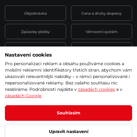
Objednávka
Cena a druhy dopravy
Způsoby platby
Věrnostní systém
Montáž a servis
Reklamace a záruka
Nastavení cookies
Pro personalizaci reklam a obsahu používáme cookies a
Půjčovna
Kariéra
mobilní reklamní identifikátory třetích stran, abychom vám
obchodní podmínky
ukazovali relevantnější nabídky – v rámci personalizované i
nepersonalizované reklamy. Bez vašeho souhlasu nic
nesbíráme. Podrobnosti najdete v
zásadách cookies
a v
zásadách Google
.
© 2026 SEVEN SPORT s.r.o Všechna práva vyhrazena
Podle zákona o evidenci tržeb je prodávající povinen vystavit
Souhlasím
kupujícímu účtenku.
Zároveň je povinen zaevidovat přijatou tržbu u správce daně online; v
případě technického výpadku pak nejpozději do 48 hodin.
Upravit nastavení
Ochrana osobních údajů
Nastavení cookies
Vnitřní oznamovací