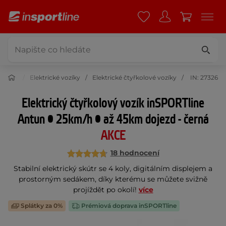
a krása
Elektrické vozíky
Elektrické čtyřkolové vozíky
IN: 27326
Elektrický čtyřkolový vozík inSPORTline
Antun • 25km/h • až 45km dojezd - černá
AKCE
18 hodnocení
Stabilní elektrický skútr se 4 koly, digitálním displejem a
prostorným sedákem, díky kterému se můžete svižně
projíždět po okolí!
více
Splátky za 0%
Prémiová doprava inSPORTline