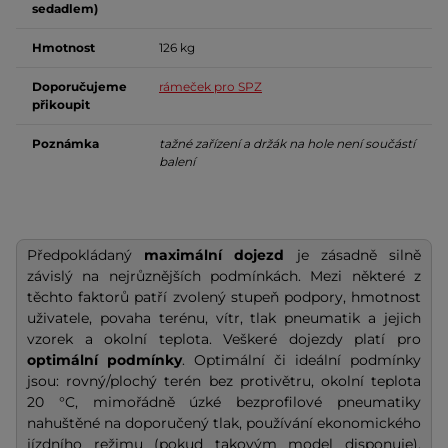
sedadlem)
Hmotnost
126 kg
Doporučujeme
rámeček pro SPZ
přikoupit
Poznámka
tažné zařízení a držák na hole není součástí
balení
Předpokládaný
maximální dojezd
je zásadně silně
závislý na nejrůznějších podmínkách. Mezi některé z
těchto faktorů patří zvolený stupeň podpory, hmotnost
uživatele, povaha terénu, vítr, tlak pneumatik a jejich
vzorek a okolní teplota. Veškeré dojezdy platí pro
optimální podmínky
. Optimální či ideální podmínky
jsou: rovný/plochý terén bez protivětru, okolní teplota
20 °C, mimořádně úzké bezprofilové pneumatiky
nahuštěné na doporučený tlak, používání ekonomického
jízdního režimu (pokud takovým model disponuje),