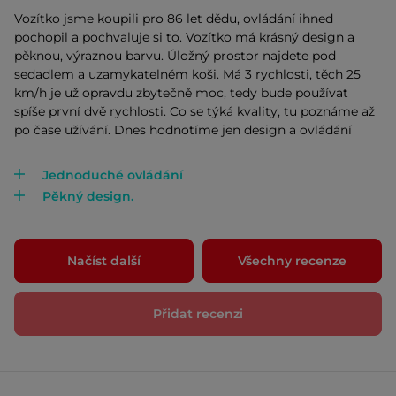
Vozítko jsme koupili pro 86 let dědu, ovládání ihned
pochopil a pochvaluje si to. Vozítko má krásný design a
pěknou, výraznou barvu. Úložný prostor najdete pod
sedadlem a uzamykatelném koši. Má 3 rychlosti, těch 25
km/h je už opravdu zbytečně moc, tedy bude používat
spíše první dvě rychlosti. Co se týká kvality, tu poznáme až
po čase užívání. Dnes hodnotíme jen design a ovládání
Jednoduché ovládání
Pěkný design.
Načíst další
Všechny recenze
Přidat recenzi