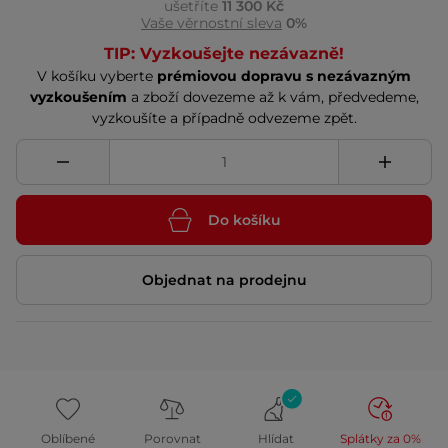
ušetříte
11 300 Kč
Vaše věrnostní sleva
0%
TIP: Vyzkoušejte nezávazně!
V košíku vyberte
prémiovou dopravu s nezávazným
vyzkoušením
a zboží dovezeme až k vám, předvedeme,
vyzkoušíte a případně odvezeme zpět.
Do košíku
Objednat na prodejnu
Oblíbené
Porovnat
Hlídat
Splátky za 0%