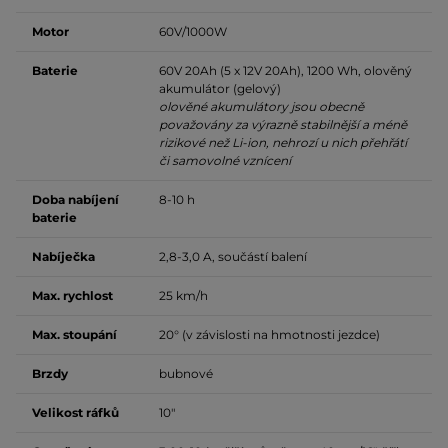
Motor
60V/1000W
Baterie
60V 20Ah (5 x 12V 20Ah), 1200 Wh, olověný
akumulátor (gelový)
olověné akumulátory jsou obecně
považovány za výrazně stabilnější a méně
rizikové než Li-ion, nehrozí u nich přehřátí
či samovolné vznícení
Doba nabíjení
8-10 h
baterie
Nabíječka
2,8-3,0 A, součástí balení
Max. rychlost
25 km/h
Max. stoupání
20° (v závislosti na hmotnosti jezdce)
Brzdy
bubnové
Velikost ráfků
10"