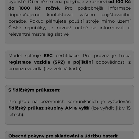
bydliště. Obecně se cena pohybuje v rozmezí
od 100 Kč
do 1000 Kč ročně
. Pro podrobnější informace
doporučujeme kontaktovat vašeho pojišťovacího
poradce. Pokud plánujete použití stroje mimo území
České republiky, je rovněž nutné se informovat o
relevantní místní legislativě.
Model splňuje
EEC
certifikace. Pro provoz je třeba
registrace vozidla (SPZ)
a
pojištění
odpovědnosti z
provozu vozidla (tzv. zelená karta).
S řidičským průkazem:
Pro jízdu na pozemních komunikacích je vyžadován
řidičský průkaz skupiny AM a vyšší
(lze vyřídit již v 15
letech).
Obecné pokyny pro skladování a údržbu baterií: