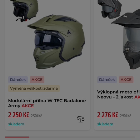
Dáreček
AKCE
Dáreček
AKCE
Výměna velikosti zdarma
Výklopná moto při
Neovu - 2.jakost
A
Modulární přilba W-TEC Badalone
Army
AKCE
2 250 Kč
2 276 Kč
2 590 Kč
2 990 Kč
skladem
skladem