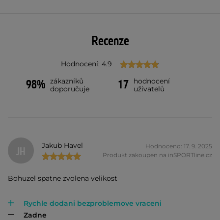
Recenze
Hodnocení: 4.9
zákazníků
hodnocení
98%
17
doporučuje
uživatelů
Jakub Havel
Hodnoceno: 17. 9. 2025
JH
Produkt zakoupen na inSPORTline.cz
Bohuzel spatne zvolena velikost
Rychle dodani bezproblemove vraceni
Zadne