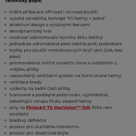
Technický popis:
triální přilba pro off-road i on-road použití
vysoká variabilita, koncept "tři helmy v jedné"
atraktivní design s výraznými barvami
aerodynamický tvar
možnost odmontování horního štítu (kšiltu)
jednoduše odnímatelné plexi odolné proti poškrábání
krytky pro použití motokrosových brýlí (pro jízdu bez
plexi)
polohovatelná vnitřní sluneční clona s ovládáním z
vnějšku přilby
nastavitelný ventilační systém na horní straně helmy
ventilace brady
výdechy na zadní části přilby
tvarované a poddajné polstrování, vyjímatelné,
zabraňující vstupu hluku zespod helmy
piny na
Pinlock® 70 MaxVision™ folii
(fólie není
součástí)
bradový deflektor
prostor pro sluchátka interkomu
prostor pro dioptrické brýle