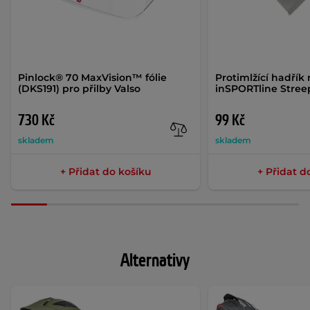
Pinlock® 70 MaxVision™ fólie
Protimlžící hadřík 
(DKS191) pro přilby Valso
inSPORTline Stree
730 Kč
99 Kč
skladem
skladem
+ Přidat do košíku
+ Přidat d
Alternativy