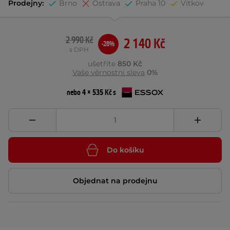
Prodejny:
Brno
Ostrava
Praha 10
Vítkov
2 990 Kč
2 140 Kč
-28%
s DPH
ušetříte
850 Kč
Vaše věrnostní sleva
0%
nebo 4 × 535 Kč s
Do košíku
Objednat na prodejnu