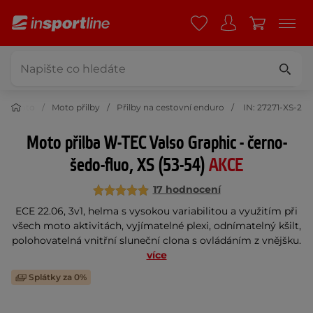
Moto
Moto přilby
Přilby na cestovní enduro
IN: 27271-XS-2
Moto přilba W-TEC Valso Graphic - černo-
šedo-fluo, XS (53-54)
AKCE
17 hodnocení
ECE 22.06, 3v1, helma s vysokou variabilitou a využitím při
všech moto aktivitách, vyjímatelné plexi, odnímatelný kšilt,
polohovatelná vnitřní sluneční clona s ovládáním z vnějšku.
více
Splátky za 0%