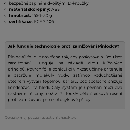
bezpečné zapínání dvojitými D-kroužky
materiál skořepiny:
ABS
hmotnost:
1550±50 g
certifikace:
ECE 22.06
Jak funguje technologie proti zamlžování Pinlock®?
Pinlock® folie je navržena tak, aby poskytovala jízdu bez
zamlžování. Funguje na základě dvou klíčových
principů. Povrch fólie pohlcující vlhkost účinně přitahuje
a zadržuje molekuly vody, zatímco vzduchotěsné
utěsnění vytváří tepelnou bariéru, což společně snižuje
kondenzaci na hledí. Celý systém je upevněn mezi dva
nastavitelné piny, což z Pinlock® dělá špičkové řešení
proti zamlžování pro motocyklové přilby.
Obrázky mají pouze ilustrativní charakter.