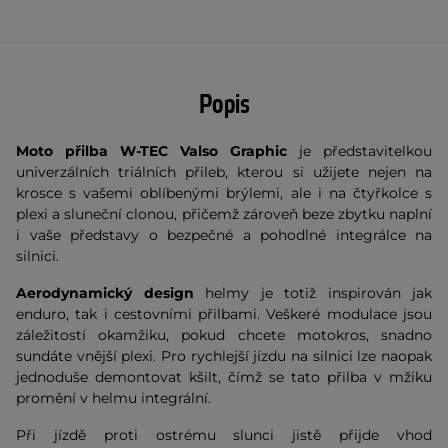
Popis
Moto přilba W-TEC Valso Graphic
je představitelkou
univerzálních triálních přileb, kterou si užijete nejen na
krosce s vašemi oblíbenými brýlemi, ale i na čtyřkolce s
plexi a sluneční clonou, přičemž zároveň beze zbytku naplní
i vaše představy o bezpečné a pohodlné integrálce na
silnici.
Aerodynamický design
helmy je totiž inspirován jak
enduro, tak i cestovními přilbami. Veškeré modulace jsou
záležitostí okamžiku, pokud chcete motokros, snadno
sundáte vnější plexi. Pro rychlejší jízdu na silnici lze naopak
jednoduše demontovat kšilt, čímž se tato přilba v mžiku
promění v helmu integrální.
Při jízdě proti ostrému slunci jistě přijde vhod