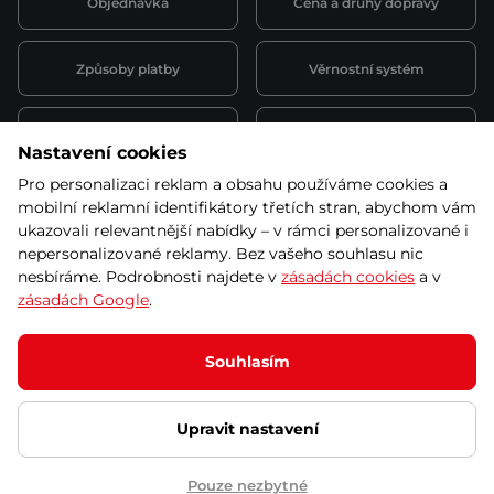
Objednávka
Cena a druhy dopravy
Způsoby platby
Věrnostní systém
Montáž a servis
Reklamace a záruka
Nastavení cookies
Pro personalizaci reklam a obsahu používáme cookies a
Půjčovna
Kariéra
mobilní reklamní identifikátory třetích stran, abychom vám
obchodní podmínky
ukazovali relevantnější nabídky – v rámci personalizované i
nepersonalizované reklamy. Bez vašeho souhlasu nic
nesbíráme. Podrobnosti najdete v
zásadách cookies
a v
zásadách Google
.
© 2026 SEVEN SPORT s.r.o Všechna práva vyhrazena
Podle zákona o evidenci tržeb je prodávající povinen vystavit
Souhlasím
kupujícímu účtenku.
Zároveň je povinen zaevidovat přijatou tržbu u správce daně online; v
případě technického výpadku pak nejpozději do 48 hodin.
Upravit nastavení
Ochrana osobních údajů
Nastavení cookies
Vnitřní oznamovací
systém
Prohlášení přístupnosti
Pouze nezbytné