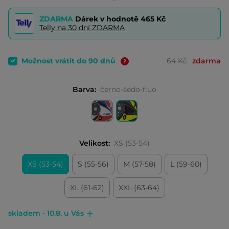
ZDARMA
Dárek v hodnotě
465 Kč
Telly na 30 dní ZDARMA
Možnost vrátit do 90 dnů
64 Kč
zdarma
Barva:
černo-šedo-fluo
Velikost:
XS (53-54)
XS (53-54)
S (55-56)
M (57-58)
L (59-60)
XL (61-62)
XXL (63-64)
skladem - 10.8. u Vás