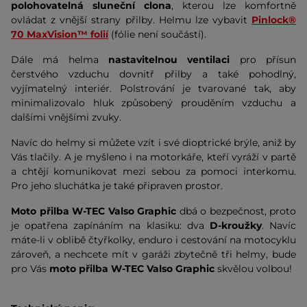
polohovatelná sluneční clona
, kterou lze komfortně
ovládat z vnější strany přilby. Helmu lze vybavit
Pinlock®
70 MaxVision™ folií
(fólie není součástí).
Dále má helma
nastavitelnou ventilaci
pro přísun
čerstvého vzduchu dovnitř přilby a také pohodlný,
vyjímatelný interiér. Polstrování je tvarované tak, aby
minimalizovalo hluk způsobený prouděním vzduchu a
dalšími vnějšími zvuky.
Navíc do helmy si můžete vzít i své dioptrické brýle, aniž by
Vás tlačily. A je myšleno i na motorkáře, kteří vyráží v partě
a chtějí komunikovat mezi sebou za pomoci interkomu.
Pro jeho sluchátka je také připraven prostor.
Moto přilba W-TEC Valso Graphic
dbá o bezpečnost, proto
je opatřena zapínáním na klasiku: dva
D-kroužky
. Navíc
máte-li v oblibě čtyřkolky, enduro i cestování na motocyklu
zároveň, a nechcete mít v garáži zbytečně tři helmy, bude
pro Vás
moto přilba W-TEC Valso Graphic
skvělou volbou!